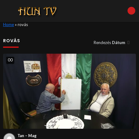
Home
»
rovás
ROVÁS
Rendezés
Dátum
0
0
Tan – Mag