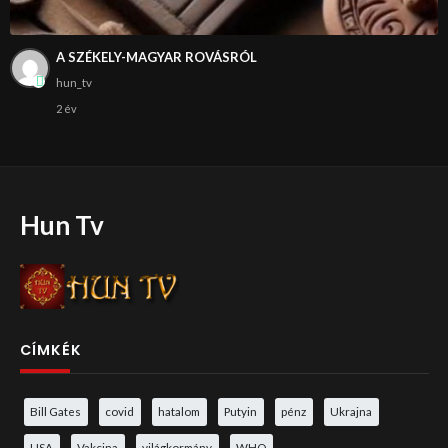
A SZÉKELY-MAGYAR ROVÁSRÓL
hun_tv
2 év
Hun Tv
CÍMKÉK
Bill Gates
covid
hatalom
Putyin
pénz
Ukrajna
USA
Vakcina
világkormány
WHO