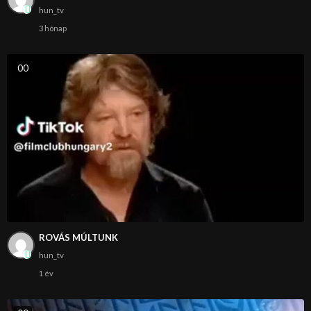
hun_tv
3 hónap
0
0
ROVÁS MÚLTUNK
hun_tv
1 év