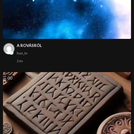
A ROVÁSRÓL
hun_tv
2 év
0
0