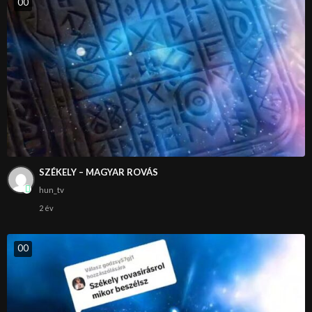
0
0
SZÉKELY – MAGYAR ROVÁS
hun_tv
2 év
0
0