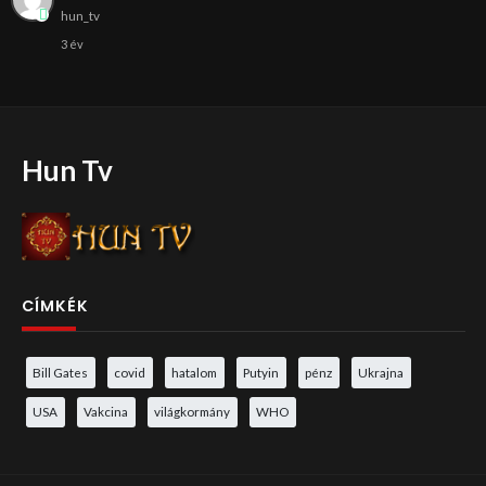
hun_tv
3 év
Hun Tv
CÍMKÉK
Bill Gates
covid
hatalom
Putyin
pénz
Ukrajna
USA
Vakcina
világkormány
WHO