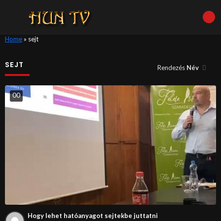
Home
»
sejt
SEJT
Rendezés
Név
0
0
Hogy lehet hatóanyagot sejtekbe juttatni