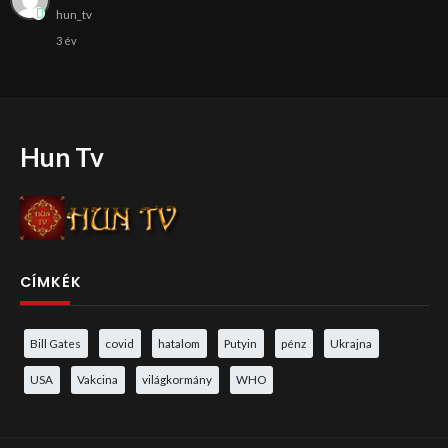
hun_tv
3 év
Hun Tv
CÍMKÉK
Bill Gates
covid
hatalom
Putyin
pénz
Ukrajna
USA
Vakcina
világkormány
WHO