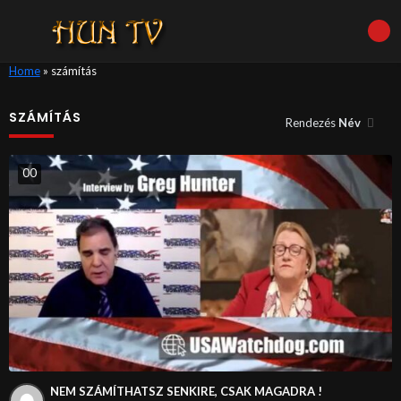
Home
»
számítás
SZÁMÍTÁS
Rendezés
Név
0
0
NEM SZÁMÍTHATSZ SENKIRE, CSAK MAGADRA !