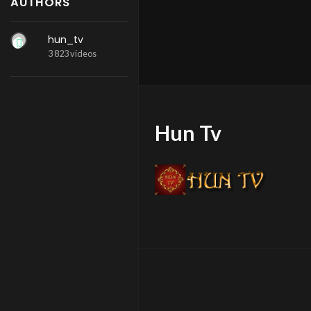
AUTHORS
hun_tv
3 823 videos
Hun Tv