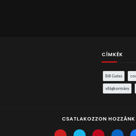
CÍMKÉK
Bill Gates
co
világkormány
CSATLAKOZZON HOZZÁNK