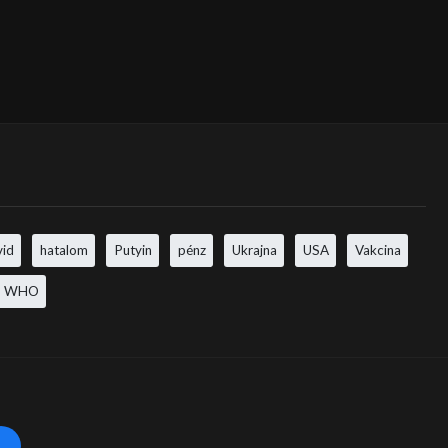
vid
hatalom
Putyin
pénz
Ukrajna
USA
Vakcina
WHO