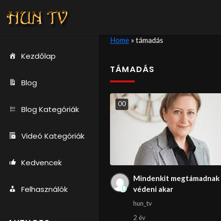
Home
»
támadás
Kezdőlap
TÁMADÁS
Blog
0
0
Blog Kategóriák
Videó Kategóriák
Kedvencek
Mindenkit megtámadnak 
Felhasználók
védeni akar
hun_tv
2 év