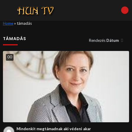
Home
»
támadás
TÁMADÁS
Rendezés
Dátum
0
0
Mindenkit megtámadnak aki védeni akar