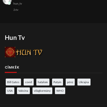
hun_tv
2 év
Hun Tv
CÍMKÉK
Bill Gates
covid
hatalom
Putyin
pénz
Ukrajna
USA
Vakcina
világkormány
WHO