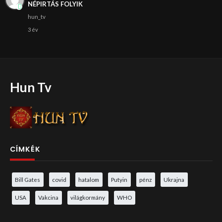
NÉPIRTÁS FOLYIK
hun_tv
3 év
Hun Tv
CÍMKÉK
Bill Gates
covid
hatalom
Putyin
pénz
Ukrajna
USA
Vakcina
világkormány
WHO