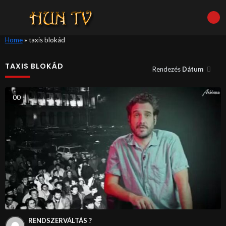
Home
»
taxis blokád
TAXIS BLOKÁD
Rendezés
Dátum
0
0
RENDSZERVÁLTÁS ?