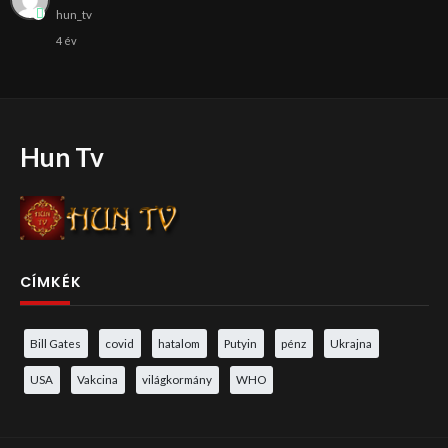
hun_tv
4 év
Hun Tv
CÍMKÉK
Bill Gates
covid
hatalom
Putyin
pénz
Ukrajna
USA
Vakcina
világkormány
WHO