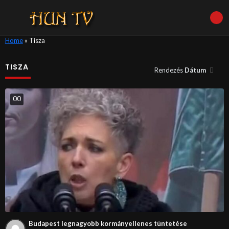
Home
»
Tisza
TISZA
Rendezés
Dátum
0
0
Budapest legnagyobb kormányellenes tüntetése