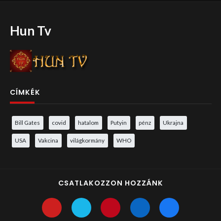
Hun Tv
CÍMKÉK
Bill Gates
covid
hatalom
Putyin
pénz
Ukrajna
USA
Vakcina
világkormány
WHO
CSATLAKOZZON HOZZÁNK