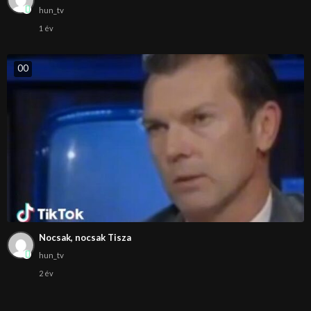
hun_tv
1 év
0
0
Nocsak, nocsak Tisza
hun_tv
2 év