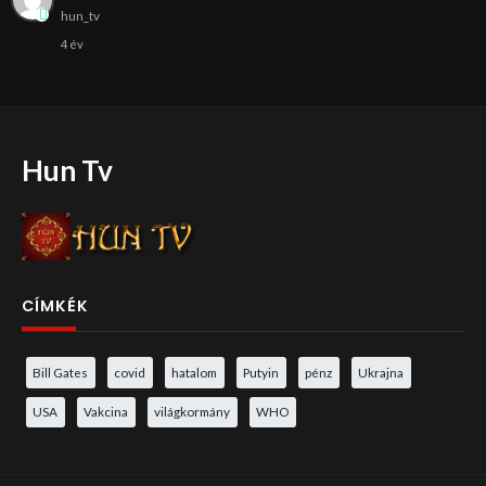
hun_tv
4 év
Hun Tv
CÍMKÉK
Bill Gates
covid
hatalom
Putyin
pénz
Ukrajna
USA
Vakcina
világkormány
WHO