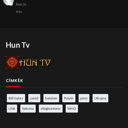
hun_tv
4 év
Hun Tv
CÍMKÉK
Bill Gates
covid
hatalom
Putyin
pénz
Ukrajna
USA
Vakcina
világkormány
WHO