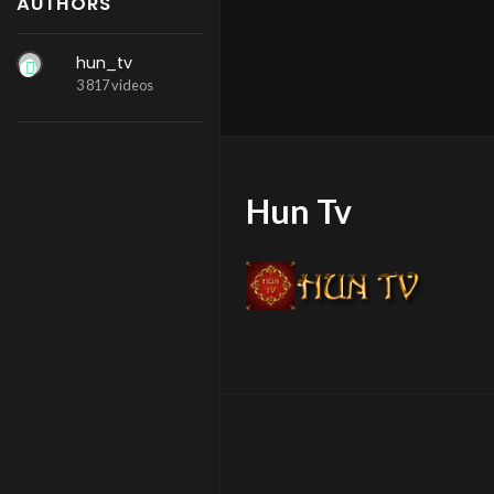
AUTHORS
hun_tv
3 817 videos
Hun Tv