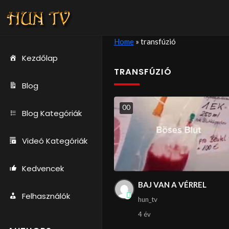
Home
»
transfúzió
Kezdőlap
TRANSFÚZIÓ
Blog
0
0
Blog Kategóriák
Videó Kategóriák
Kedvencek
BAJ VAN A VÉRREL
Felhasználók
hun_tv
4 év