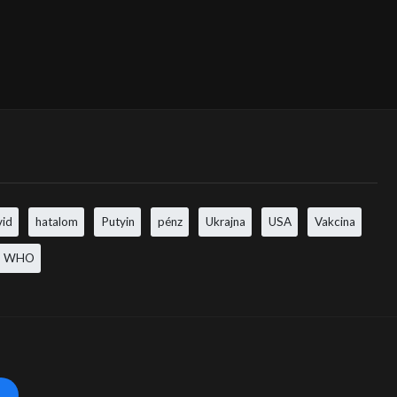
vid
hatalom
Putyin
pénz
Ukrajna
USA
Vakcina
WHO