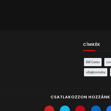
CÍMKÉK
Bill Gates
co
világkormány
CSATLAKOZZON HOZZÁNK