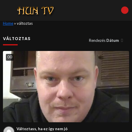
Home
»
változtas
VÁLTOZTAS
Rendezés
Dátum
0
0
Változtass, ha ez így nem jó