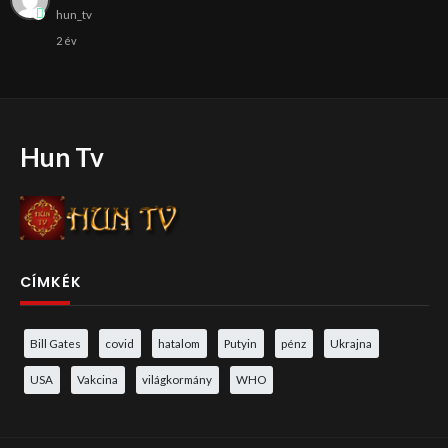
hun_tv
2 év
Hun Tv
CÍMKÉK
Bill Gates
covid
hatalom
Putyin
pénz
Ukrajna
USA
Vakcina
világkormány
WHO