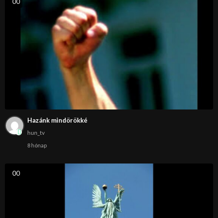
0
0
Hazánk mindörökké
hun_tv
8 hónap
0
0