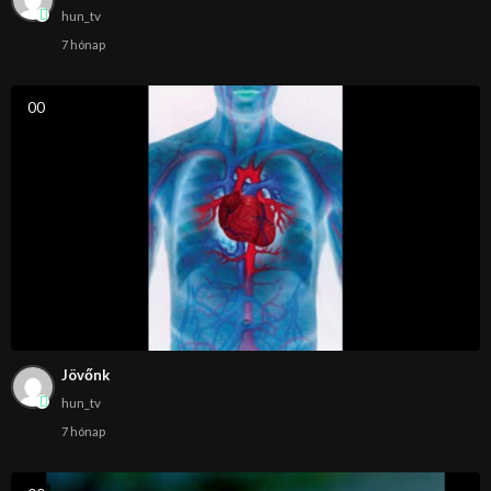
hun_tv
7 hónap
0
0
Jövőnk
hun_tv
7 hónap