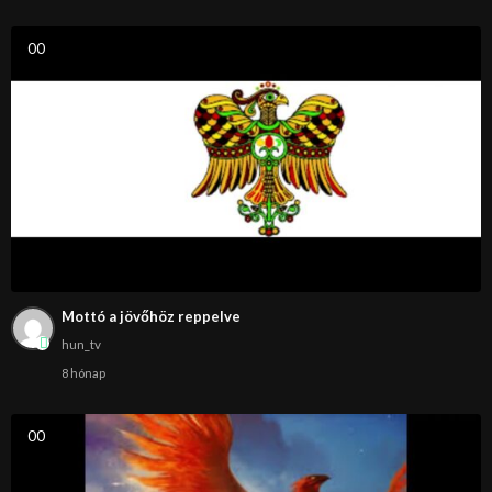
0
0
Mottó a jövőhöz reppelve
hun_tv
8 hónap
0
0