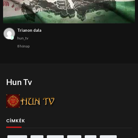
Trianon dala
hun_tv
8 hónap
Hun Tv
CÍMKÉK