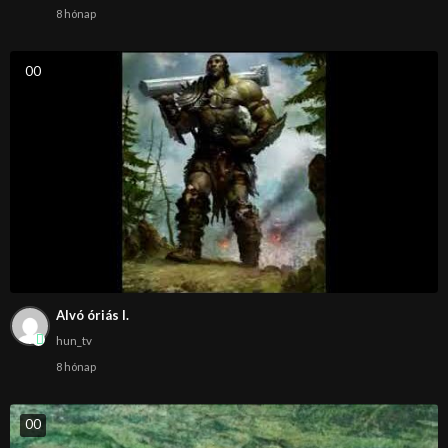
8 hónap
0
0
Alvó óriás I.
hun_tv
8 hónap
0
0