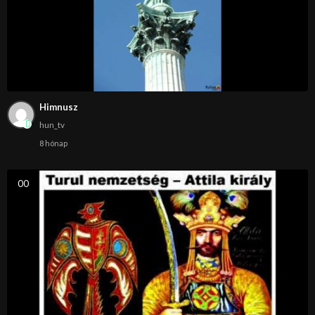
Himnusz
hun_tv
8 hónap
0
0