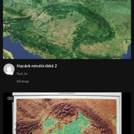
Hazánk mindörökké 2
hun_tv
8 hónap
0
0