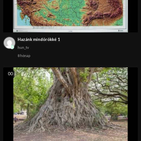
Hazánk mindörökké 1
hun_tv
8 hónap
0
0