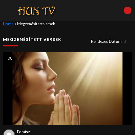
Home
»
Megzenésített versek
MEGZENÉSÍTETT VERSEK
Rendezés
Dátum
0
0
Fohász