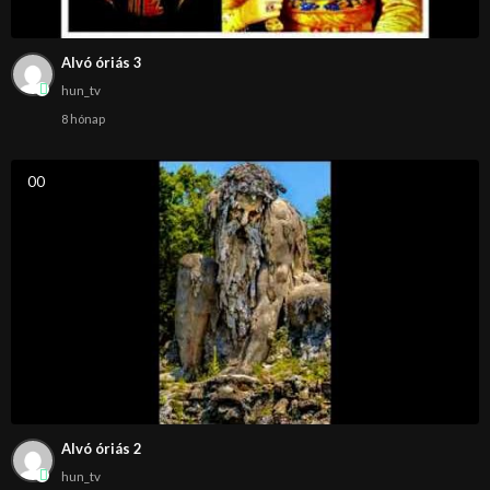
Alvó óriás 3
hun_tv
8 hónap
0
0
Alvó óriás 2
hun_tv