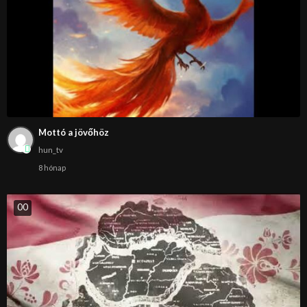
Mottó a jövőhöz
hun_tv
8 hónap
0
0