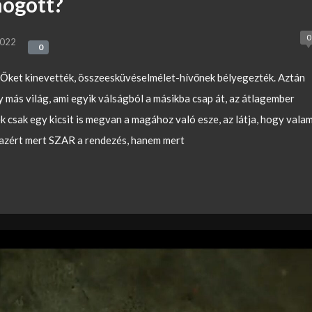
mögött?
0
2022
0
0
 Őket kinevették, összeesküvéselmélet-hívőnek bélyegezték. Aztán
 más világ, ami egyik válságból a másikba csap át, az átlagember
ek csak egy kicsit is megvan a magához való esze, az látja, hogy valam
 azért mert SZAR a rendezés, hanem mert