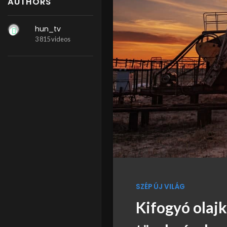
AUTHORS
hun_tv
3 815 videos
SZÉP ÚJ VILÁG
Kifogyó olajk