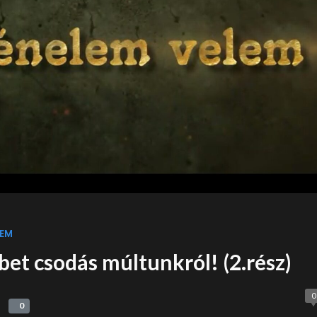
EM
et csodás múltunkról! (2.rész)
0
0
0