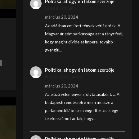
Politika, ahogy én látom
szerzője
Szendi István
március 20, 2024
Az adásban említett tények vérlázítóak. A
Magyar úr szimpatikussága azt a tényt fedi,
hogy megint divide et impera, tovább
gyengíti…
Politika, ahogy én látom
szerzője
Nincstelen János
március 20, 2024
Az előző véleményem folytatásaként: ... A
budapesti rendészetre /nem messze a
parlamenttől/ be sem engedtek csak egy
telefonszámot adtak, hogy…
Politika, ahogy én látom
szerzője