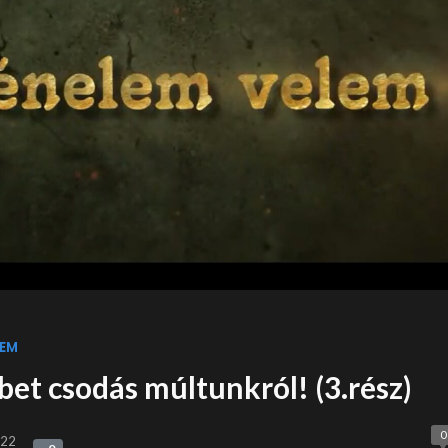
EM
et csodás múltunkról! (3.rész)
0
022