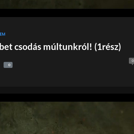
EM
bet csodás múltunkról! (1rész)
0
0
0