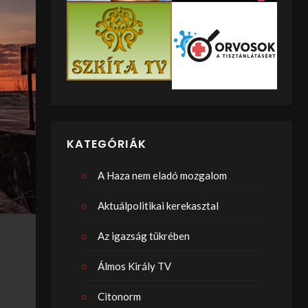
KATEGÓRIÁK
A Haza nem eladó mozgalom
Aktuálpolitikai kerekasztal
Az igazság tükrében
Álmos Király TV
Citonorm