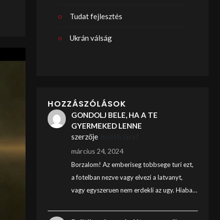
Tudat fejlesztés
Ukrán válság
HOZZÁSZÓLÁSOK
GONDOLJ BELE, HA A TE
GYERMEKED LENNE
szerzője
Judith Graf
március 24, 2024
Borzalom! Az emberiseg tobbsege turi ezt,
a fotelban nezve vagy elvezi a latvanyt,
vagy egyszeruen nem erdekli az ugy. Hiaba…