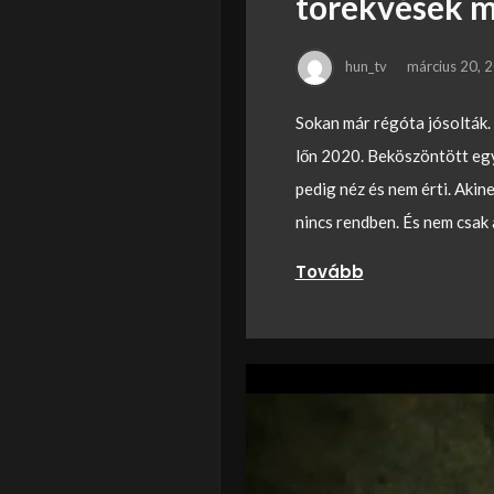
törekvések 
hun_tv
március 20, 
Sokan már régóta jósolták.
lőn 2020. Beköszöntött egy
pedig néz és nem érti. Akin
nincs rendben. És nem csak
Tovább