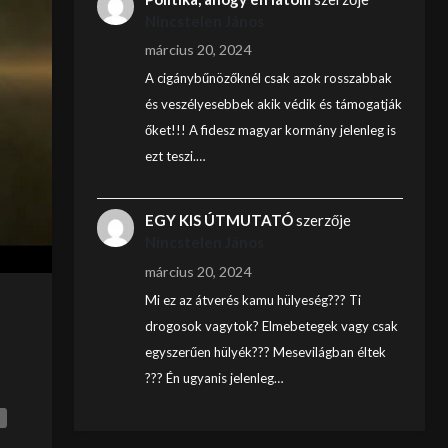
Nincstelen János
március 20, 2024
A cigánybűnözőknél csak azok rosszabbak
és veszélyesebbek akik védik és támogatják
őket!!! A fidesz magyar kormány jelenleg is
ezt teszi.…
EGY KIS ÚTMUTATÓ
szerzője
Nincstelen János
március 20, 2024
Mi ez az átverés kamu hülyeség??? Ti
drogosok vagytok? Elmebetegek vagy csak
egyszerűen hülyék??? Mesevilágban éltek
??? Én ugyanis jelenleg…