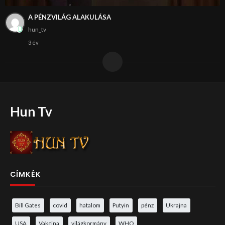
A PÉNZVILÁG ALAKULÁSA
hun_tv
3 év
Hun Tv
CÍMKÉK
Bill Gates
covid
hatalom
Putyin
pénz
Ukrajna
USA
Vakcina
világkormány
WHO