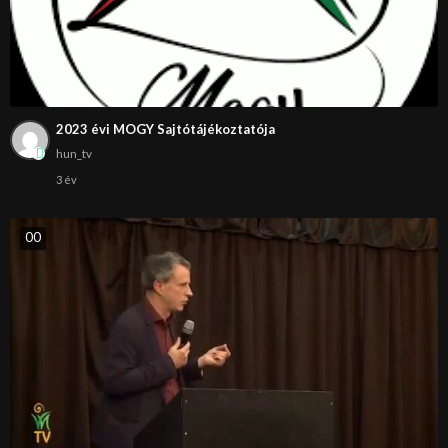
2023 évi MOGY Sajtótájékoztatója
hun_tv
3 év
0
0