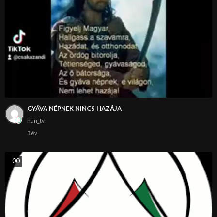
GYÁVA NÉPNEK NINCS HAZÁJA
hun_tv
3 év
0
0