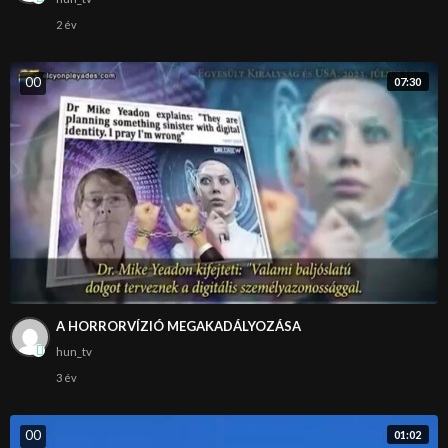
2 év
0
0
07:30
A HORRORVÍZIÓ MEGAKADÁLYOZÁSA
hun_tv
3 év
0
0
01:02