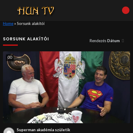
Home
»
Sorsunk alakítói
SORSUNK ALAKÍTÓI
Rendezés
Dátum
0
0
Superman akadémia születik