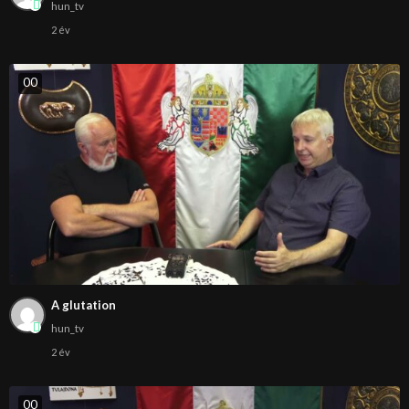
hun_tv
2 év
0
0
A glutation
hun_tv
2 év
0
0