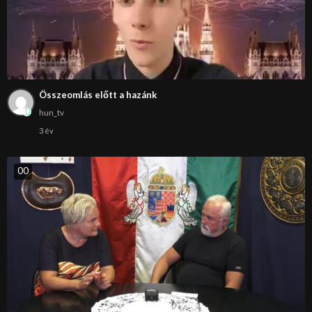
Összeomlás előtt a hazánk
hun_tv
3 év
0
0