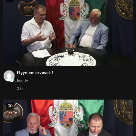
Figyelem orvosok !
hun_tv
2 év
0
0