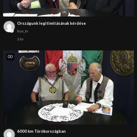
Országunk legitimitásának kérdése
hun_tv
2 év
0
0
6000 km Törökországban