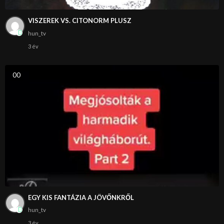
VISZEREK VS. CITONORM PLUSZ
hun_tv
3 év
0
0
EGY KIS FANTÁZIA A JÖVŐNKRŐL
hun_tv
3 év