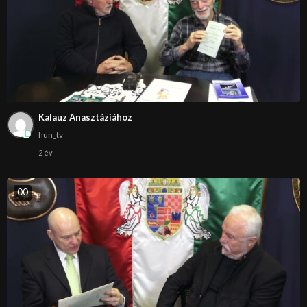
Kalauz Anasztáziához
hun_tv
2 év
0
0