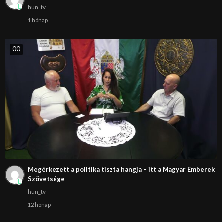
hun_tv
1 hónap
0
0
Megérkezett a politika tiszta hangja – itt a Magyar Emberek
Szövetsége
hun_tv
12 hónap