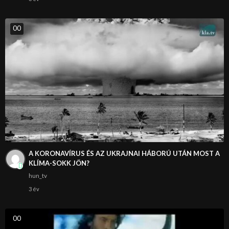
0
0
A KORONAVÍRUS ÉS AZ UKRAJNAI HÁBORÚ UTÁN MOST A
KLÍMA-SOKK JÖN?
hun_tv
3 év
0
0