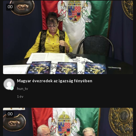
0
0
Magyar évezredek az igazság fényében
hun_tv
1 év
0
0