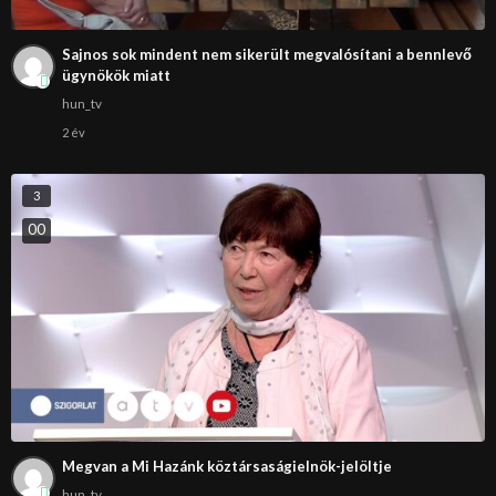
Sajnos sok mindent nem sikerült megvalósítani a bennlevő
ügynökök miatt
hun_tv
2 év
3
0
0
Megvan a Mi Hazánk köztársaságielnök-jelöltje
hun_tv