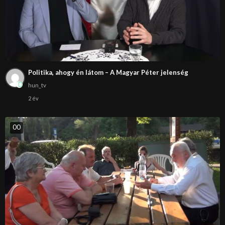
Politika, ahogy én látom – A Magyar Péter jelenség
hun_tv
2 év
0
0