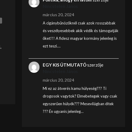
Nincstelen János
március 20, 2024
A cigánybűnözőknél csak azok rosszabbak
és veszélyesebbek akik védik és támogatják
őket!!! A fidesz magyar kormány jelenleg is
ezt teszi.…
,
EGY KIS ÚTMUTATÓ
szerzője
Nincstelen János
március 20, 2024
Mi ez az átverés kamu hülyeség??? Ti
drogosok vagytok? Elmebetegek vagy csak
egyszerűen hülyék??? Mesevilágban éltek
??? Én ugyanis jelenleg…