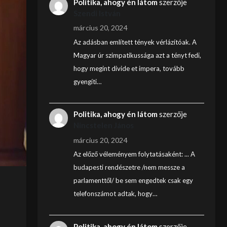
Politika, ahogy én látom
szerzője
Szendi István
március 20, 2024
Az adásban említett tények vérlázítóak. A
Magyar úr szimpatikussága azt a tényt fedi,
hogy megint divide et impera, tovább
gyengíti…
Politika, ahogy én látom
szerzője
Nincstelen János
március 20, 2024
Az előző véleményem folytatásaként: ... A
budapesti rendészetre /nem messze a
parlamenttől/ be sem engedtek csak egy
telefonszámot adtak, hogy…
Politika, ahogy én látom
szerzője