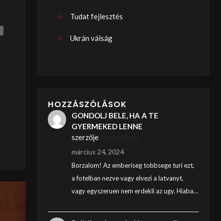
Tudat fejlesztés
Ukrán válság
HOZZÁSZÓLÁSOK
GONDOLJ BELE, HA A TE
GYERMEKED LENNE
szerzője
Judith Graf
március 24, 2024
Borzalom! Az emberiseg tobbsege turi ezt,
a fotelban nezve vagy elvezi a latvanyt,
vagy egyszeruen nem erdekli az ugy. Hiaba…