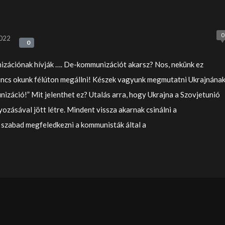
0
2022
0
0
izációnak hívják …. De-kommunizációt akarsz? Nos, nekünk ez
incs okunk félúton megállni! Készek vagyunk megmutatni Ukrajnának
nizáció!” Mit jelenthet ez? Utalás arra, hogy Ukrajna a Szovjetunió
zásával jött létre. Mindent vissza akarnak csinálni a
szabad megfeledkezni a kommunisták által a