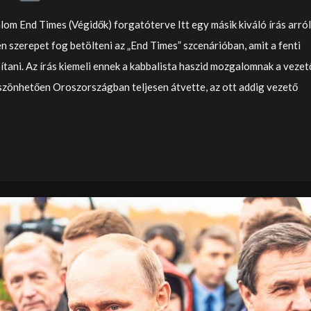
om End Times (Végidők) forgatóterve Itt egy másik kiváló írás arról
 szerepet fog betölteni az „End Times” szcenárióban, amit a fenti
ani. Az írás kiemeli ennek a kabbalista haszid mozgalomnak a vezet
szönhetően Oroszországban teljesen átvette, az ott addig vezető