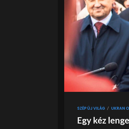
/
SZÉP ÚJ VILÁG
UKRAN O
Egy kéz lenge