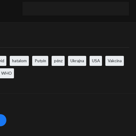
vid
hatalom
Putyin
pénz
Ukrajna
USA
Vakcina
WHO