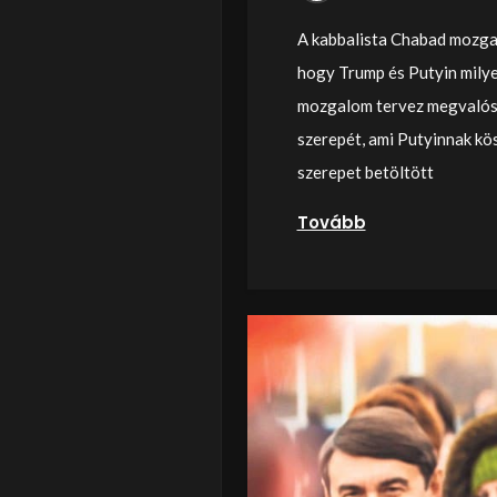
A kabbalista Chabad mozgal
hogy Trump és Putyin milyen
mozgalom tervez megvalósít
szerepét, ami Putyinnak kö
szerepet betöltött
Tovább