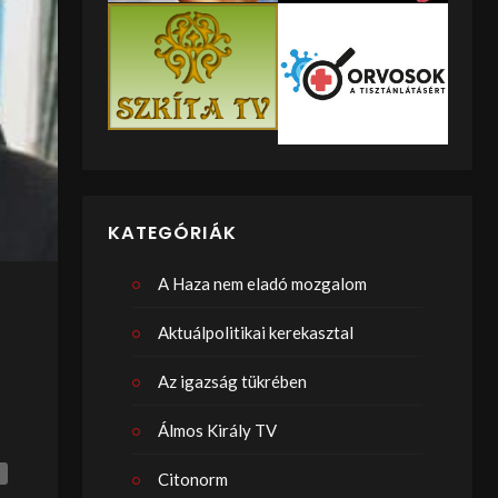
KATEGÓRIÁK
A Haza nem eladó mozgalom
Aktuálpolitikai kerekasztal
Az igazság tükrében
Álmos Király TV
Citonorm