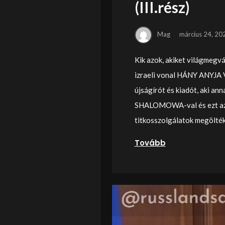
(III.rész)
Mag
március 24, 20
Kik azok, akiket világmegvá
izraeli vonal HÁNY ANYJA
újságírót és kiadót, aki ann
SHALOMOWA-val és ezt az 
titkosszolgálatok megölték
Tovább