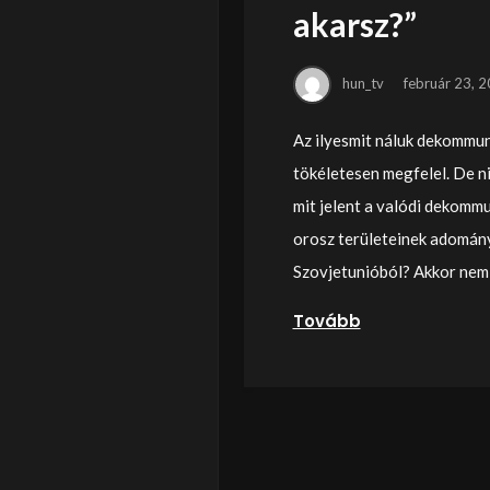
akarsz?”
hun_tv
február 23, 
Az ilyesmit náluk dekommun
tökéletesen megfelel. De n
mit jelent a valódi dekommu
orosz területeinek adományo
Szovjetunióból? Akkor nem 
Tovább