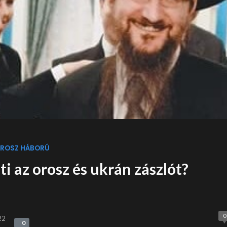
ROSZ HÁBORÚ
ti az orosz és ukrán zászlót?
0
22
0
0