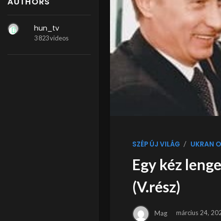
AUTHORS
hun_tv
3 823 videos
/
SZÉP ÚJ VILÁG
UKRAN O
Egy kéz lenge
(V.rész)
Mag
március 24, 20