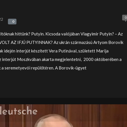
0
22
0
0
ltóknak hittünk? Putyin. Kicsoda valójában Vlagyimir Putyin? – Az
 VOLT AZ IFJÚ PUTYINNAK? Az ukrán származású Artyom Borovik
ak idején interjút készített Vera Putinával, született Marija
interjút Moszkvában akarta megjelentetni, 2000 októberében a
 a seremetyevói repülőtéren. A Borovik-ügyet