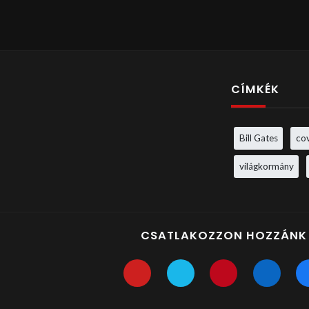
CÍMKÉK
Bill Gates
co
világkormány
CSATLAKOZZON HOZZÁNK