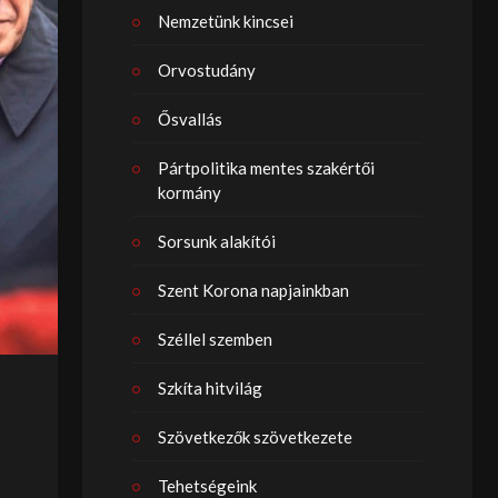
Nemzetünk kincsei
Orvostudány
Ősvallás
Pártpolitika mentes szakértői
kormány
Sorsunk alakítói
Szent Korona napjainkban
Széllel szemben
Szkíta hitvilág
Szövetkezők szövetkezete
Tehetségeink