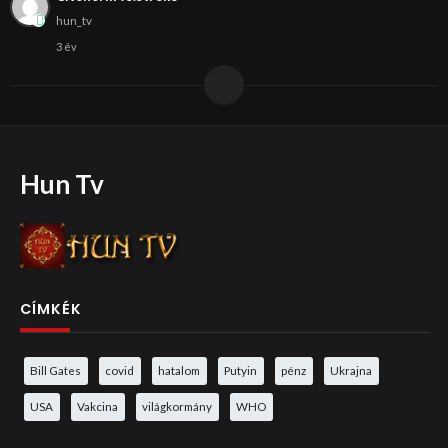
hun_tv
3 év
Hun Tv
CÍMKÉK
Bill Gates
covid
hatalom
Putyin
pénz
Ukrajna
USA
Vakcina
világkormány
WHO