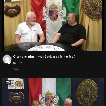
Citonorm plus – rezgések csodás hatása ?
hun_tv
1 év
0
0