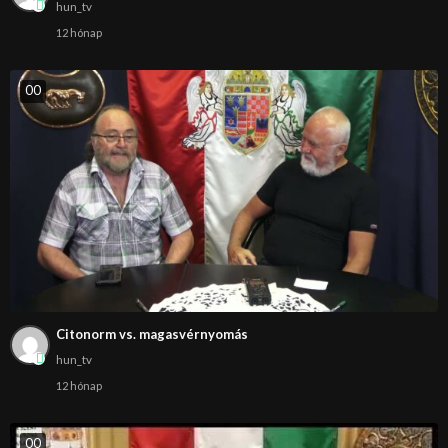
hun_tv
12 hónap
0
0
Citonorm vs. magasvérnyomás
hun_tv
12 hónap
0
0