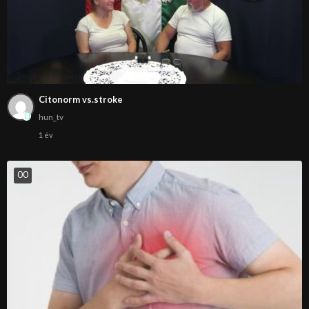
Citonorm vs.stroke
hun_tv
1 év
0
0