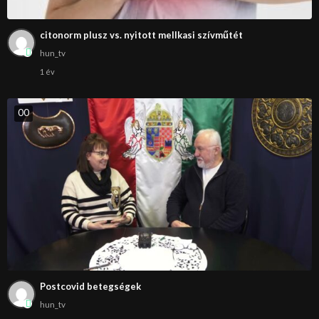
citonorm plusz vs. nyitott mellkasi szívműtét
hun_tv
1 év
0
0
Postcovid betegségek
hun_tv