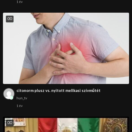
1 év
0
0
citonorm plusz vs. nyitott mellkasi szívműtét
hun_tv
1 év
0
0