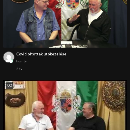
Covid oltottak utókezelése
hun_tv
2 év
0
0