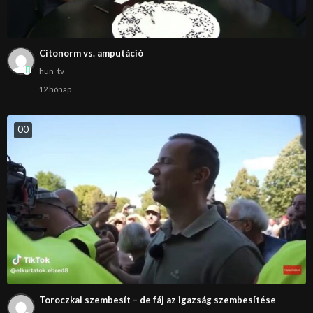
Citonorm vs. amputáció
hun_tv
12 hónap
0
0
Toroczkai szembesít – de fáj az igazság szembesítése