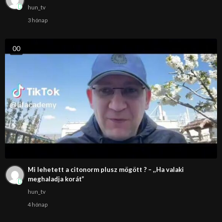
hun_tv
3 hónap
0
0
Mi lehetett a citonorm plusz mögött ? – ,,Ha valaki
meghaladja korát”
hun_tv
4 hónap