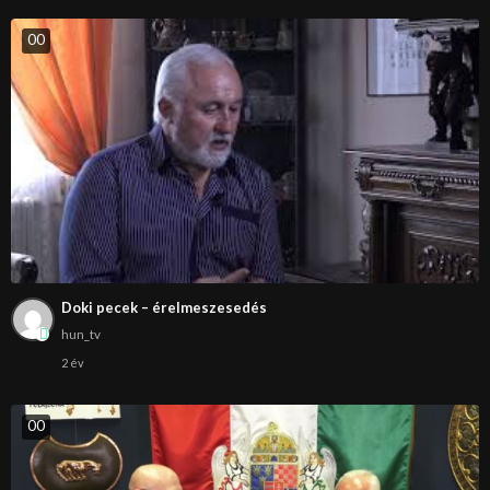
0
0
Doki pecek – érelmeszesedés
hun_tv
2 év
0
0