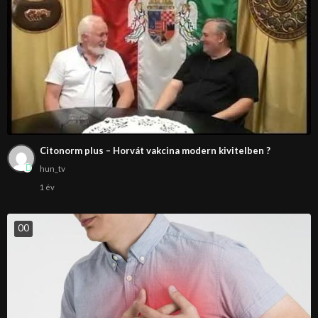
Citonorm plus – Horvát vakcina modern kivitelben ?
hun_tv
1 év
0
0