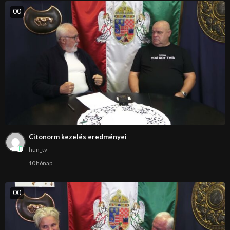
0
0
Citonorm kezelés eredményei
hun_tv
10 hónap
0
0