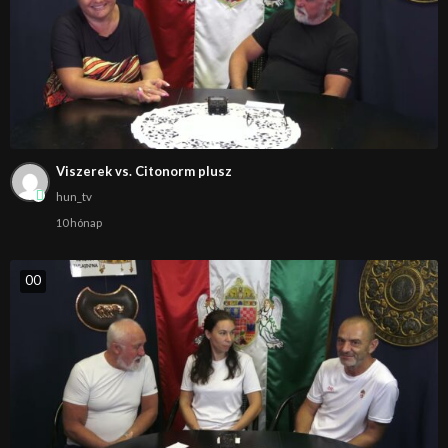
Viszerek vs. Citonorm plusz
hun_tv
10 hónap
0
0