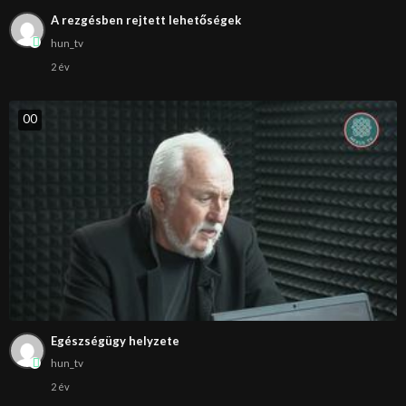
A rezgésben rejtett lehetőségek
hun_tv
2 év
0
0
Egészségügy helyzete
hun_tv
2 év