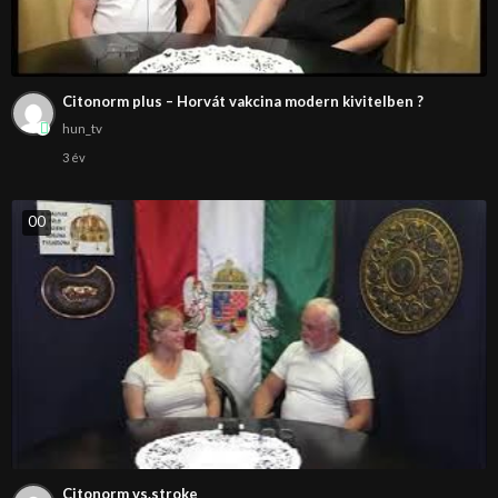
Citonorm plus – Horvát vakcina modern kivitelben ?
hun_tv
3 év
0
0
Citonorm vs.stroke