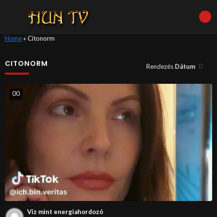
Home
»
Citonorm
CITONORM
Rendezés
Dátum
0
0
Víz mint energiahordozó