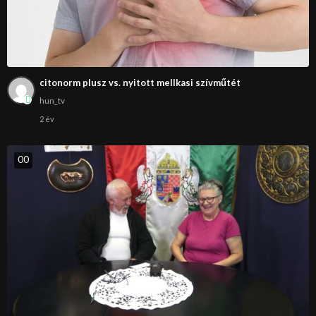
citonorm plusz vs. nyitott mellkasi szívműtét
hun_tv
2 év
0
0