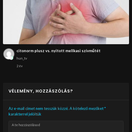
citonorm plusz vs. nyitott mellkasi szívműtét
hun_tv
2 év
VÉLEMÉNY, HOZZÁSZÓLÁS?
Az e-mail címet nem tesszük közzé.
A kötelező mezőket
*
karakterrel jelöltük
A te hozzászólásod