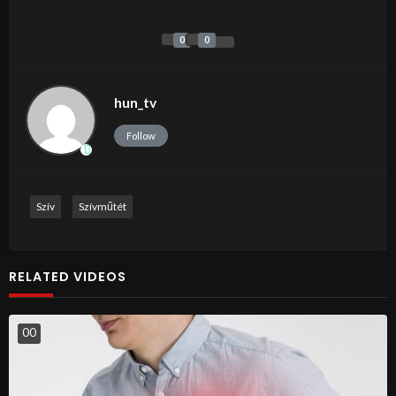
0
0
hun_tv
Follow
Szív
Szívműtét
RELATED VIDEOS
0
0