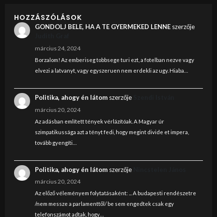
HOZZÁSZÓLÁSOK
GONDOLJ BELE, HA A TE GYERMEKED LENNE
szerzője
Judith Graf
március 24, 2024
Borzalom! Az emberiseg tobbsege turi ezt, a fotelban nezve vagy
elvezi a latvanyt, vagy egyszeruen nem erdekli az ugy. Hiaba…
Politika, ahogy én látom
szerzője
Szendi István
március 20, 2024
Az adásban említett tények vérlázítóak. A Magyar úr
szimpatikussága azt a tényt fedi, hogy megint divide et impera,
tovább gyengíti…
Politika, ahogy én látom
szerzője
Nincstelen János
március 20, 2024
Az előző véleményem folytatásaként: ... A budapesti rendészetre
/nem messze a parlamenttől/ be sem engedtek csak egy
telefonszámot adtak, hogy…