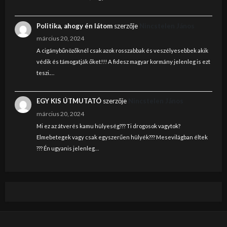
Politika, ahogy én látom
szerzője
Nincstelen János
március 20, 2024
A cigánybűnözőknél csak azok rosszabbak és veszélyesebbek akik
védik és támogatják őket!!! A fidesz magyar kormány jelenleg is ezt
teszi.…
EGY KIS ÚTMUTATÓ
szerzője
Nincstelen János
március 20, 2024
Mi ez az átverés kamu hülyeség??? Ti drogosok vagytok?
Elmebetegek vagy csak egyszerűen hülyék??? Mesevilágban éltek
??? Én ugyanis jelenleg…