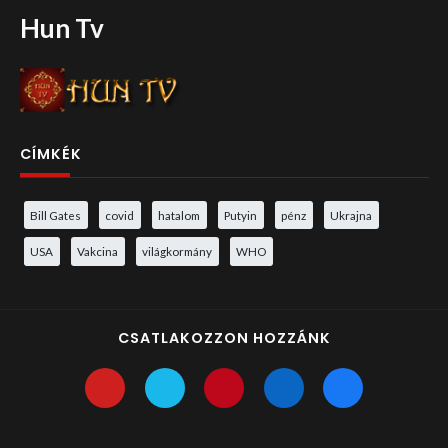
Hun Tv
CÍMKÉK
Bill Gates
covid
hatalom
Putyin
pénz
Ukrajna
USA
Vakcina
világkormány
WHO
CSATLAKOZZON HOZZÁNK