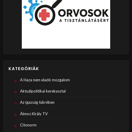
KATEGÓRIÁK
A Haza nem eladó mozgalom
Aktuálpolitikai kerekasztal
Az igazság tükrében
Álmos Király TV
Citonorm