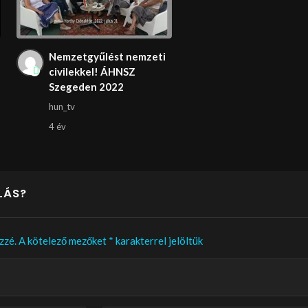
Nemzetgyűlést nemzeti
civilekkel! ÁHNSZ
Szegeden 2022
hun_tv
4 év
LÁS?
zzé.
A kötelező mezőket
*
karakterrel jelöltük