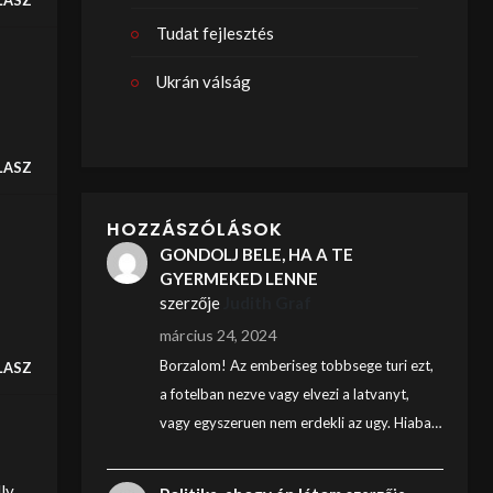
LASZ
Tudat fejlesztés
Ukrán válság
LASZ
HOZZÁSZÓLÁSOK
GONDOLJ BELE, HA A TE
GYERMEKED LENNE
szerzője
Judith Graf
március 24, 2024
Borzalom! Az emberiseg tobbsege turi ezt,
LASZ
a fotelban nezve vagy elvezi a latvanyt,
vagy egyszeruen nem erdekli az ugy. Hiaba…
ly