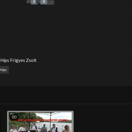
0
0
Hips Frigyes Zsolt
Hips
0
0