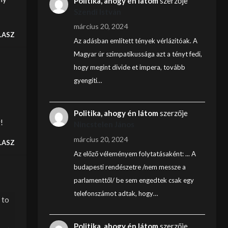
Politika, ahogy én látom
szerzője
Szendi István
március 20, 2024
LASZ
Az adásban említett tények vérlázítóak. A
Magyar úr szimpatikussága azt a tényt fedi,
hogy megint divide et impera, tovább
gyengíti…
Politika, ahogy én látom
szerzője
!
Nincstelen János
március 20, 2024
LASZ
Az előző véleményem folytatásaként: ... A
budapesti rendészetre /nem messze a
parlamenttől/ be sem engedtek csak egy
telefonszámot adtak, hogy…
 to
Politika, ahogy én látom
szerzője