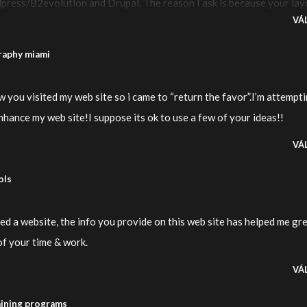
ess/B2evolution and Drupal. The reason I ask is because your lay
VÁ
en most blogs and I’m looking for something completely unique. P.S
off-topic but I had to ask!
raphy miami
saw you visited my web site so i came to “return the favor”.I’m attempt
enhance my web site!I suppose its ok to use a few of your ideas!!
VÁ
ols
ted a website, the info you provide on this web site has helped me gre
of your time & work.
VÁ
aining programs