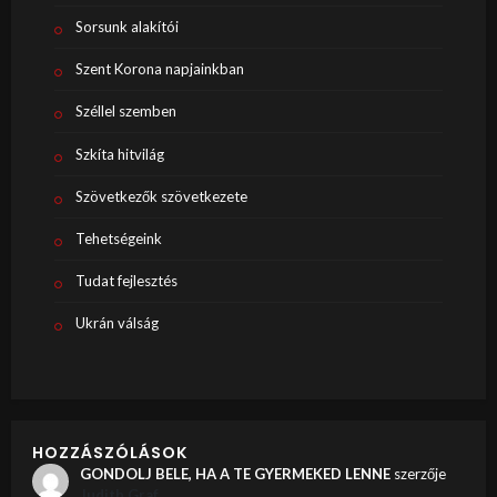
Sorsunk alakítói
Szent Korona napjainkban
Széllel szemben
Szkíta hitvilág
Szövetkezők szövetkezete
Tehetségeink
Tudat fejlesztés
Ukrán válság
HOZZÁSZÓLÁSOK
GONDOLJ BELE, HA A TE GYERMEKED LENNE
szerzője
Judith Graf