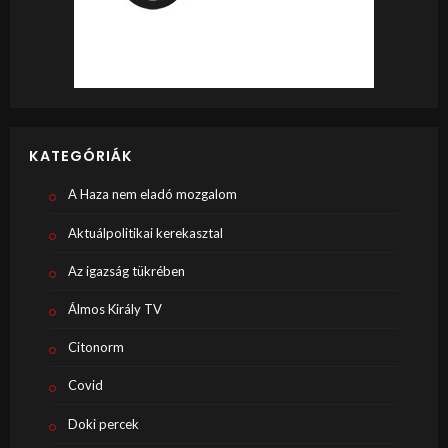
KATEGÓRIÁK
A Haza nem eladó mozgalom
Aktuálpolitikai kerekasztal
Az igazság tükrében
Álmos Király TV
Citonorm
Covid
Doki percek