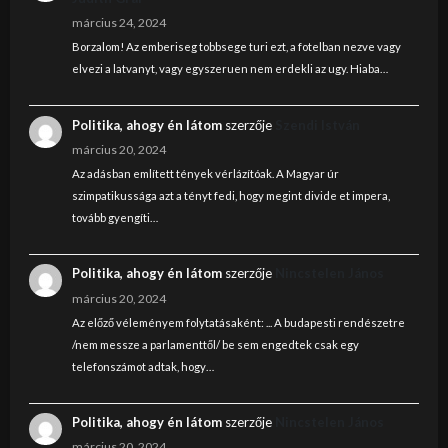
március 24, 2024
Borzalom! Az emberiseg tobbsege turi ezt, a fotelban nezve vagy
elvezi a latvanyt, vagy egyszeruen nem erdekli az ugy. Hiaba…
Politika, ahogy én látom
szerzője
Szendi István
március 20, 2024
Az adásban említett tények vérlázítóak. A Magyar úr
szimpatikussága azt a tényt fedi, hogy megint divide et impera,
tovább gyengíti…
Politika, ahogy én látom
szerzője
Nincstelen János
március 20, 2024
Az előző véleményem folytatásaként: ... A budapesti rendészetre
/nem messze a parlamenttől/ be sem engedtek csak egy
telefonszámot adtak, hogy…
Politika, ahogy én látom
szerzője
Nincstelen János
március 20, 2024