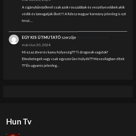
A cigánybűnözőknél csak azok rosszabbak és veszélyesebbek akik
védik és támogatják őket!!! A fidesz magyar kormány jelenleg is ezt
teszi.…
EGY KIS ÚTMUTATÓ
szerzője
Nincstelen János
március 20, 2024
Mi ez az átverés kamu hülyeség??? Ti drogosok vagytok?
Elmebetegek vagy csak egyszerűen hülyék??? Mesevilágban éltek
??? Én ugyanis jelenleg…
Hun Tv