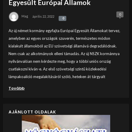
Egyesült Európai Államok
0
Mag
április 22, 2022
0
0
Az új német kormány egyfajta Európai Egyesült Államokat tervez,
amelyben az egyes országok szuverén, természetes módon
kialakult államokból az EU szövetségi államává degradálódnak.
Nem csak az alkotmányok elleni támadás. Az új NSZK kormánnya
nyilvánvalóan nem kérdezte meg, hogy a többi uniós ország
csatlakozni kíván-e. Az első szövetségi szintű közlekedési
lámpakoalíció megalakításáról szóló, heteken át tárgyalt
Tovább
AJÁNLOTT OLDALAK