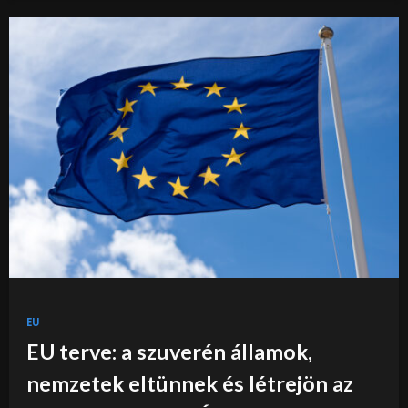
EU
EU terve: a szuverén államok,
nemzetek eltünnek és létrejön az