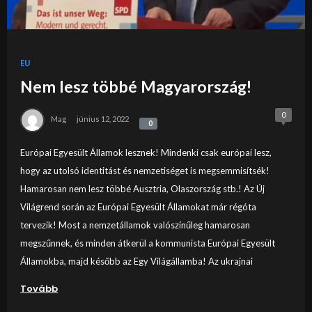
EU
Nem lesz többé Magyarország!
0
Mag
június 12, 2022
0
0
Európai Egyesült Államok lesznek! Mindenki csak európai lesz,
hogy az utolsó identitást és nemzetiséget is megsemmisítsék!
Hamarosan nem lesz többé Ausztria, Olaszország stb.! Az Új
Világrend során az Európai Egyesült Államokat már régóta
tervezik! Most a nemzetállamok valószínűleg hamarosan
megszűnnek, és minden átkerül a kommunista Európai Egyesült
Államokba, majd később az Egy Világállamba! Az ukrajnai
Tovább