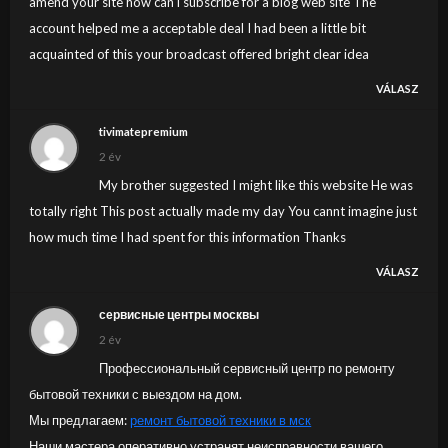
amend your site how can i subscribe for a blog web site The
account helped me a acceptable deal I had been a little bit
acquainted of this your broadcast offered bright clear idea
VÁLASZ
tivimatepremium
2 év
My brother suggested I might like this website He was
totally right This post actually made my day You cannt imagine just
how much time I had spent for this information Thanks
VÁLASZ
сервисные центры москвы
2 év
Профессиональный сервисный центр по ремонту
бытовой техники с выездом на дом.
Мы предлагаем:
ремонт бытовой техники в мск
Наши мастера оперативно устранят неисправности вашего