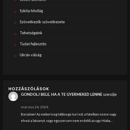
Szkíta hitvilág
Szövetkezők szövetkezete
Tehetségeink
Tudat fejlesztés
Ukrán válság
HOZZÁSZÓLÁSOK
GONDOLJ BELE, HA A TE GYERMEKED LENNE
szerzője
Judith Graf
március 24, 2024
Borzalom! Az emberiseg tobbsege turi ezt, a fotelban nezve vagy
elvezi a latvanyt, vagy egyszeruen nem erdekli az ugy. Hiaba…