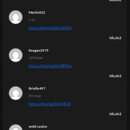
Martin822
1 év
https://shorturl.fm/JtG9d
VÁLASZ
Reagan3975
10 hónap
https://shorturl.fm/8PHto
VÁLASZ
Brielle497
8 hónap
https://shorturl.fm/jyK34
VÁLASZ
xn88 casino