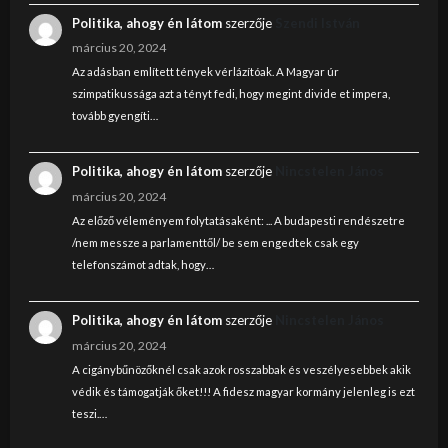
Politika, ahogy én látom
szerzője
Szendi István
március 20, 2024
Az adásban említett tények vérlázítóak. A Magyar úr
szimpatikussága azt a tényt fedi, hogy megint divide et impera,
tovább gyengíti…
Politika, ahogy én látom
szerzője
Nincstelen János
március 20, 2024
Az előző véleményem folytatásaként: ... A budapesti rendészetre
/nem messze a parlamenttől/ be sem engedtek csak egy
telefonszámot adtak, hogy…
Politika, ahogy én látom
szerzője
Nincstelen János
március 20, 2024
A cigánybűnözőknél csak azok rosszabbak és veszélyesebbek akik
védik és támogatják őket!!! A fidesz magyar kormány jelenleg is ezt
teszi.…