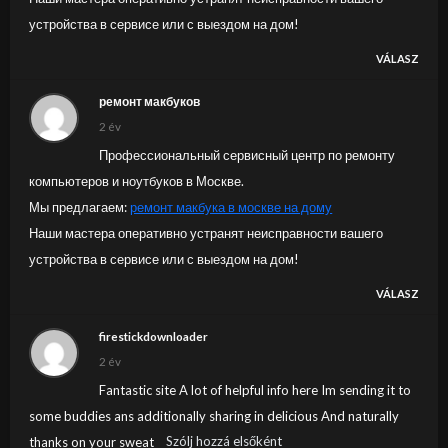
устройства в сервисе или с выездом на дом!
VÁLASZ
ремонт макбуков
2 év
Профессиональный сервисный центр по ремонту
компьютеров и ноутбуков в Москве.
Мы предлагаем:
ремонт макбука в москве на дому
Наши мастера оперативно устранят неисправности вашего
устройства в сервисе или с выездом на дом!
VÁLASZ
firestickdownloader
2 év
Fantastic site A lot of helpful info here Im sending it to
some buddies ans additionally sharing in delicious And naturally
Szólj hozzá elsőként
thanks on your sweat