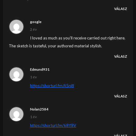
VÁLASZ
google
2 év
I loved as much as you’ll receive carried out right here.
The sketch is tasteful, your authored material stylish.
VÁLASZ
Edmund931
1 év
https://shorturl.fm/A5ni8
VÁLASZ
Nolan2584
1 év
https://shorturl.fm/68Y8V
VÁLASZ