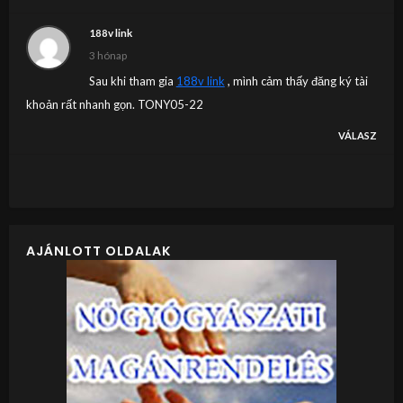
188v link
3 hónap
Sau khi tham gia
188v link
, mình cảm thấy đăng ký tài
khoản rất nhanh gọn. TONY05-22
VÁLASZ
AJÁNLOTT OLDALAK