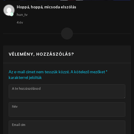
Hoppá, hoppá, micsoda elszólás
hun_tv
4 év
VÉLEMÉNY, HOZZÁSZÓLÁS?
Az e-mail címet nem tesszük közzé.
A kötelező mezőket
*
karakterrel jelöltük
A te hozzászólásod
Név
Email cím