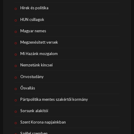
Hírek és politika
HUN csillagok
Magyar nemes
Megzenésített versek
Mi Hazánk mozgalom
Nemzetünk kincsei
Orvostudány
Ősvallás
Pártpolitika mentes szakértői kormány
Sorsunk alakítói
Szent Korona napjainkban
Széllel szemben