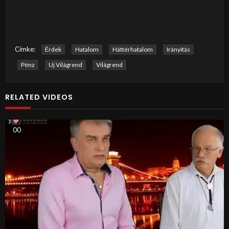
Címke:
Érdek
Hatalom
Háttérhatalom
Irányítás
Pénz
Uj Világrend
Világrend
RELATED VIDEOS
0
0