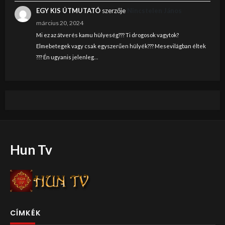
EGY KIS ÚTMUTATÓ
szerzője
Nincstelen János
március 20, 2024
Mi ez az átverés kamu hülyeség??? Ti drogosok vagytok?
Elmebetegek vagy csak egyszerűen hülyék??? Mesevilágban éltek
??? Én ugyanis jelenleg…
Hun Tv
CÍMKÉK