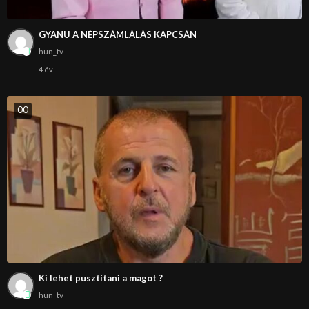
GYANU A NÉPSZÁMLÁLÁS KAPCSÁN
hun_tv
4 év
0
0
Ki lehet pusztítani a magot ?
hun_tv