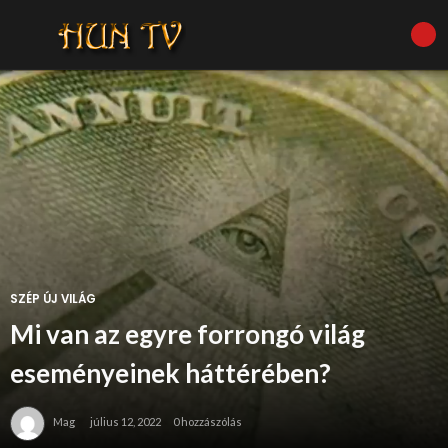
SZÉP ÚJ VILÁG
Mi van az egyre forrongó világ
eseményeinek háttérében?
Mag
július 12, 2022
0 hozzászólás