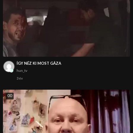
ÍGY NÉZ KI MOST GÁZA
hun_tv
3 év
0
0