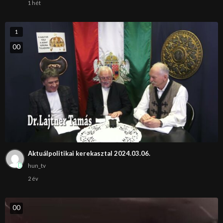
1 hét
1
0
0
Aktuálpolitikai kerekasztal 2024.03.06.
hun_tv
2 év
0
0