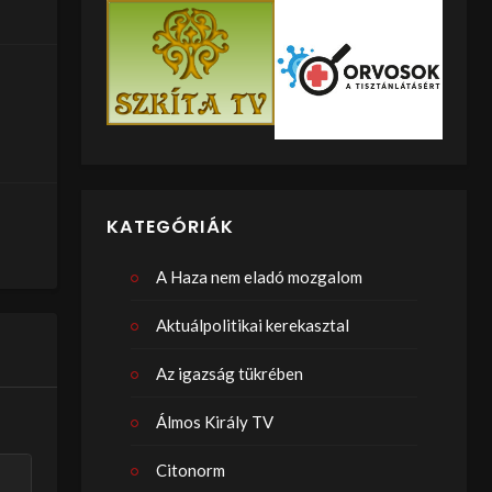
KATEGÓRIÁK
A Haza nem eladó mozgalom
Aktuálpolitikai kerekasztal
Az igazság tükrében
Álmos Király TV
Citonorm