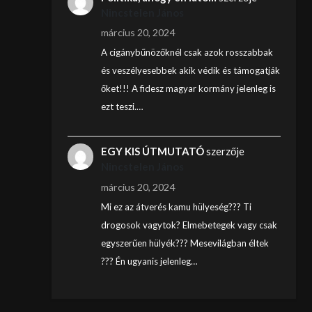
Nincstelen János
március 20, 2024
A cigánybűnözőknél csak azok rosszabbak
és veszélyesebbek akik védik és támogatják
őket!!! A fidesz magyar kormány jelenleg is
ezt teszi.…
EGY KIS ÚTMUTATÓ
szerzője
Nincstelen János
március 20, 2024
Mi ez az átverés kamu hülyeség??? Ti
drogosok vagytok? Elmebetegek vagy csak
egyszerűen hülyék??? Mesevilágban éltek
??? Én ugyanis jelenleg…