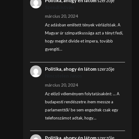
Politika, ahogy én látom
szerzője
Szendi István
március 20, 2024
Az adásban említett tények vérlázítóak. A
Magyar úr szimpatikussága azt a tényt fedi,
hogy megint divide et impera, tovább
gyengíti…
Politika, ahogy én látom
szerzője
Nincstelen János
március 20, 2024
Az előző véleményem folytatásaként: ... A
budapesti rendészetre /nem messze a
parlamenttől/ be sem engedtek csak egy
telefonszámot adtak, hogy…
Politika, ahogy én látom
szerzője