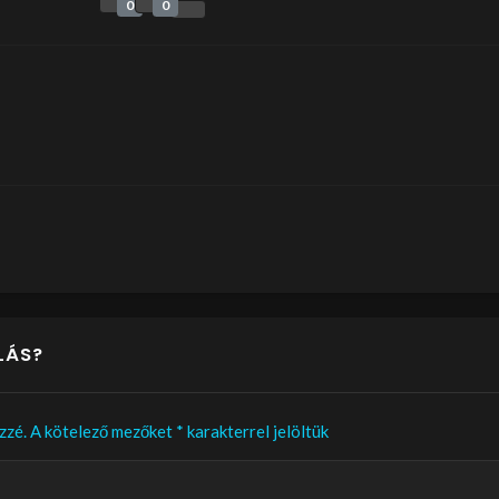
0
0
LÁS?
zzé.
A kötelező mezőket
*
karakterrel jelöltük