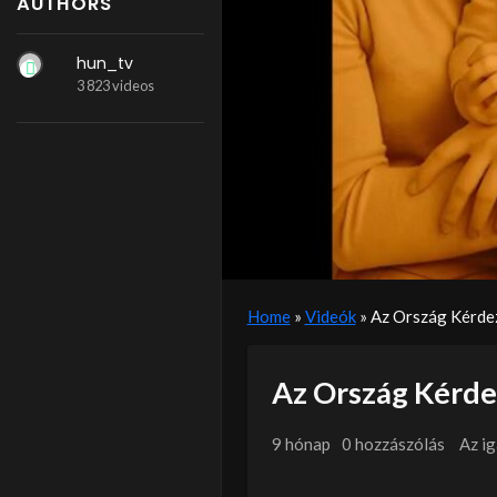
AUTHORS
hun_tv
3 823 videos
Home
»
Videók
»
Az Ország Kérdez
Az Ország Kérde
9 hónap
0 hozzászólás
Az i