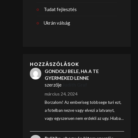
Tudat fejlesztés
Ukrán válság
HOZZÁSZÓLÁSOK
GONDOLJ BELE, HA A TE
GYERMEKED LENNE
szerzője
Judith Graf
március 24, 2024
Borzalom! Az emberiseg tobbsege turi ezt,
a fotelban nezve vagy elvezi a latvanyt,
vagy egyszeruen nem erdekli az ugy. Hiaba…