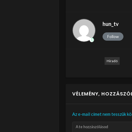
hun_tv
Follow
Hiradó
VÉLEMÉNY, HOZZÁSZÓ
Az e-mail címet nem tesszük kö
A te hozzászólásod