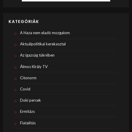
KATEGÓRIÁK
A Haza nem eladó mozgalom
Aktuálpolitikai kerekasztal
Az igazság tükrében
Álmos Király TV
Citonorm
Covid
Doki percek
Ermitázs
Fiatalítás