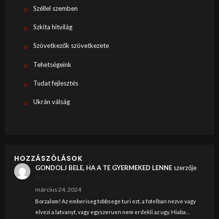
Széllel szemben
Szkíta hitvilág
Szövetkezők szövetkezete
Tehetségeink
Tudat fejlesztés
Ukrán válság
HOZZÁSZÓLÁSOK
GONDOLJ BELE, HA A TE GYERMEKED LENNE
szerzője
Judith Graf
március 24, 2024
Borzalom! Az emberiseg tobbsege turi ezt, a fotelban nezve vagy
elvezi a latvanyt, vagy egyszeruen nem erdekli az ugy. Hiaba…