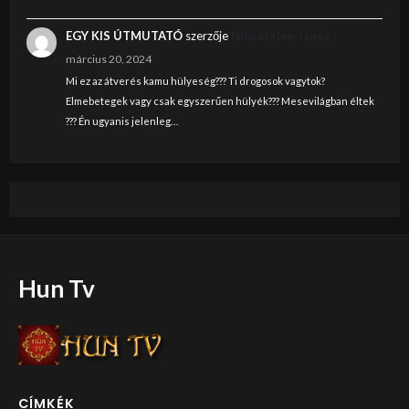
EGY KIS ÚTMUTATÓ
szerzője
Nincstelen János
március 20, 2024
Mi ez az átverés kamu hülyeség??? Ti drogosok vagytok?
Elmebetegek vagy csak egyszerűen hülyék??? Mesevilágban éltek
??? Én ugyanis jelenleg…
Hun Tv
CÍMKÉK