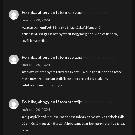
Politika, ahogy én látom
szerzője
Szendi István
március 20, 2024
Az adásban említett tények vérlázítóak. A Magyar úr
szimpatikussága azt a tényt fedi, hogy megint divide et impera,
tovább gyengíti…
Politika, ahogy én látom
szerzője
Nincstelen János
március 20, 2024
Az előző véleményem folytatásaként: ... A budapesti rendészetre
/nem messze a parlamenttől/ be sem engedtek csak egy
telefonszámot adtak, hogy…
Politika, ahogy én látom
szerzője
Nincstelen János
március 20, 2024
A cigánybűnözőknél csak azok rosszabbak és veszélyesebbek akik
védik és támogatják őket!!! A fidesz magyar kormány jelenleg is ezt
teszi.…