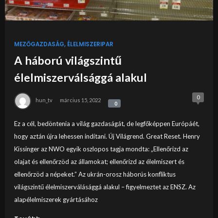
MEZŐGAZDASÁG, ÉLELMISZERIPAR
A háború világszintű
élelmiszerválsággá alakul
0
hun_tv
március 15, 2022
0
0
Ez a cél, bedöntenia a világ gazdaságát, de legfőképpen Európáét,
hogy aztán újra lehessen indítani. Új Világrend. Great Reset. Henry
Kissinger az NWO egyik oszlopos tagja mondta: „Ellenőrizd az
olajat és ellenőrzöd az államokat; ellenőrizd az élelmiszert és
ellenőrzöd a népeket.” Az ukrán-orosz háborús konfliktus
világszintű élelmiszerválásággá alakul – figyelmeztet az ENSZ. Az
alapélelmiszerek gyártásához