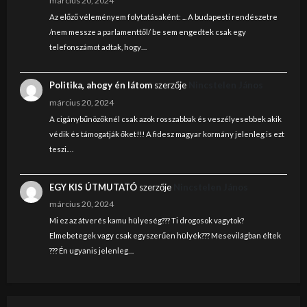
március 20, 2024
Az előző véleményem folytatásaként: ... A budapesti rendészetre
/nem messze a parlamenttől/ be sem engedtek csak egy
telefonszámot adtak, hogy…
Politika, ahogy én látom
szerzője
Nincstelen János
március 20, 2024
A cigánybűnözőknél csak azok rosszabbak és veszélyesebbek akik
védik és támogatják őket!!! A fidesz magyar kormány jelenleg is ezt
teszi.…
EGY KIS ÚTMUTATÓ
szerzője
Nincstelen János
március 20, 2024
Mi ez az átverés kamu hülyeség??? Ti drogosok vagytok?
Elmebetegek vagy csak egyszerűen hülyék??? Mesevilágban éltek
??? Én ugyanis jelenleg…