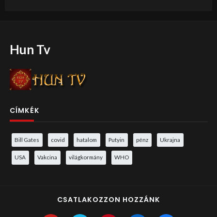
Hun Tv
CÍMKÉK
Bill Gates
covid
hatalom
Putyin
pénz
Ukrajna
USA
Vakcina
világkormány
WHO
CSATLAKOZZON HOZZÁNK