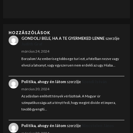
HOZZÁSZÓLÁSOK
GONDOLJ BELE, HA A TE GYERMEKED LENNE
szerzője
Judith Graf
március 24, 2024
Borzalom! Az emberiseg tobbsege turi ezt, a fotelban nezve vagy
elvezi a latvanyt, vagy egyszeruen nem erdekli az ugy. Hiaba…
Politika, ahogy én látom
szerzője
Szendi István
március 20, 2024
Az adásban említett tények vérlázítóak. A Magyar úr
szimpatikussága azt a tényt fedi, hogy megint divide et impera,
tovább gyengíti…
Politika, ahogy én látom
szerzője
Nincstelen János