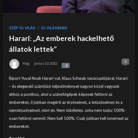
/
SZÉP ÚJ VILÁG
ÚJ VILÁGREND
Harari: „Az emberek hackelhető
állatok lettek”
0
Mag
június 10, 2022
0
0
Riport Yuval Noah Harari-val, Klaus Schwab tanácsadójával. Harari:
– és elegendő számítási teljesítménnyel nagyon közel vagyunk
ahhoz a ponthoz, ahol a számítógépek képesek feltörni az
embereket, ő jobban megérti az érzéseimet, a tetszéseimet és a
nemtetszéseimet, mint én. Nem tökéletes. soha nem tudsz 100%-
osan feltörni semmit. Nem kell 100%. Csak jobban kell ismerned az
embereket,