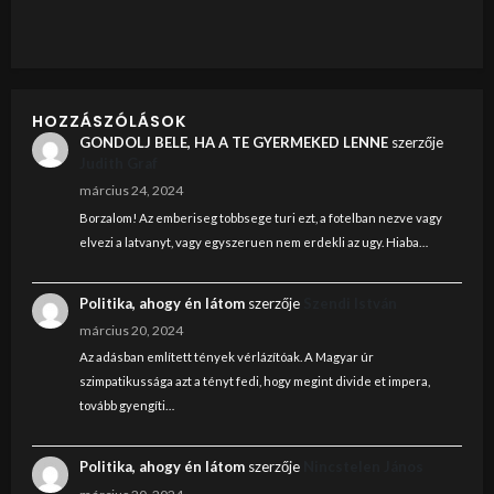
HOZZÁSZÓLÁSOK
GONDOLJ BELE, HA A TE GYERMEKED LENNE
szerzője
Judith Graf
március 24, 2024
Borzalom! Az emberiseg tobbsege turi ezt, a fotelban nezve vagy
elvezi a latvanyt, vagy egyszeruen nem erdekli az ugy. Hiaba…
Politika, ahogy én látom
szerzője
Szendi István
március 20, 2024
Az adásban említett tények vérlázítóak. A Magyar úr
szimpatikussága azt a tényt fedi, hogy megint divide et impera,
tovább gyengíti…
Politika, ahogy én látom
szerzője
Nincstelen János