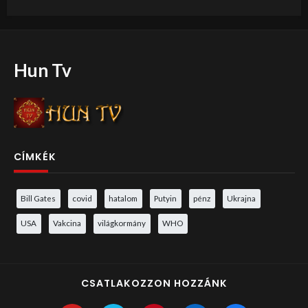
Hun Tv
CÍMKÉK
Bill Gates
covid
hatalom
Putyin
pénz
Ukrajna
USA
Vakcina
világkormány
WHO
CSATLAKOZZON HOZZÁNK