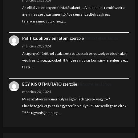
március 20, 2024
Az előző véleményem folytatásaként: ... A budapesti rendészetre
/nem messze a parlamenttől/ be sem engedtek csak egy
telefonszámot adtak, hogy…
Politika, ahogy én látom
szerzője
Nincstelen János
március 20, 2024
A cigánybűnözőknél csak azok rosszabbak és veszélyesebbek akik
védik és támogatják őket!!! A fidesz magyar kormány jelenleg is ezt
teszi.…
EGY KIS ÚTMUTATÓ
szerzője
Nincstelen János
március 20, 2024
Mi ez az átverés kamu hülyeség??? Ti drogosok vagytok?
Elmebetegek vagy csak egyszerűen hülyék??? Mesevilágban éltek
??? Én ugyanis jelenleg…