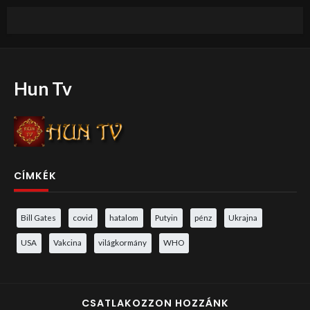
Hun Tv
CÍMKÉK
Bill Gates
covid
hatalom
Putyin
pénz
Ukrajna
USA
Vakcina
világkormány
WHO
CSATLAKOZZON HOZZÁNK