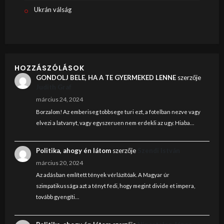
Ukrán válság
HOZZÁSZÓLÁSOK
GONDOLJ BELE, HA A TE GYERMEKED LENNE
szerzője
Judith Graf
március 24, 2024
Borzalom! Az emberiseg tobbsege turi ezt, a fotelban nezve vagy
elvezi a latvanyt, vagy egyszeruen nem erdekli az ugy. Hiaba…
Politika, ahogy én látom
szerzője
Szendi István
március 20, 2024
Az adásban említett tények vérlázítóak. A Magyar úr
szimpatikussága azt a tényt fedi, hogy megint divide et impera,
tovább gyengíti…