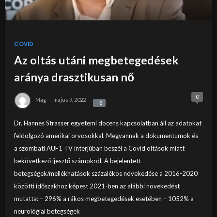
COVID
Az oltás utáni megbetegedések
aránya drasztikusan nő
0
Mag
május 9, 2022
0
0
Dr. Hannes Strasser egyetemi docens kapcsolatban áll az adatokat
feldolgozó amerikai orvosokkal. Megvannak a dokumentumok és
a szombati AUF1 TV interjúban beszél a Covid oltások miatt
bekövetkező ijesztő számokról. A bejelentett
betegségek/mellékhatások százalékos növekedése a 2016-2020
közötti időszakhoz képest 2021-ben az alábbi növekedést
mutatta: – 296% a rákos megbetegedések esetében – 1052% a
neurológiai betegségek