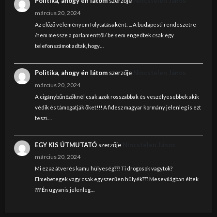
Politika, ahogy én látom
szerzője
Nincstelen János
március 20, 2024
Az előző véleményem folytatásaként: ... A budapesti rendészetre
/nem messze a parlamenttől/ be sem engedtek csak egy
telefonszámot adtak, hogy…
Politika, ahogy én látom
szerzője
Nincstelen János
március 20, 2024
A cigánybűnözőknél csak azok rosszabbak és veszélyesebbek akik
védik és támogatják őket!!! A fidesz magyar kormány jelenleg is ezt
teszi.…
EGY KIS ÚTMUTATÓ
szerzője
Nincstelen János
március 20, 2024
Mi ez az átverés kamu hülyeség??? Ti drogosok vagytok?
Elmebetegek vagy csak egyszerűen hülyék??? Mesevilágban éltek
??? Én ugyanis jelenleg…