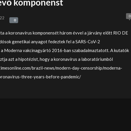
lévő komponenst
0
022
0
0
a a koronavírus komponensét három évvel a járvány előtt RIO DE
ósok genetikai anyagot fedeztek fel a SARS-CoV-2
t a Moderna vakcinagyártó 2016-ban szabadalmaztatott. A kutatók
tja azt a hipotézist, hogy a koronavírus a laboratóriumból
otimesonline.com/brazil-news/modern-day-censorship/moderna-
ronavirus-three-years-before-pandemic/