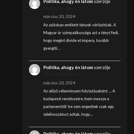
Politika, ahogy én látom
szerzője
Szendi István
március 20, 2024
Az adásban említett tények vérlázítóak. A
Magyar úr szimpatikussága azt a tényt fedi,
hogy megint divide et impera, tovább
gyengíti…
Politika, ahogy én látom
szerzője
Nincstelen János
március 20, 2024
Az előző véleményem folytatásaként: ... A
budapesti rendészetre /nem messze a
parlamenttől/ be sem engedtek csak egy
telefonszámot adtak, hogy…
Politika, ahogy én látom
szerzője