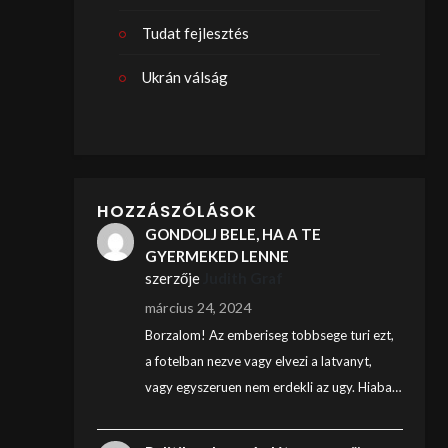
Tudat fejlesztés
Ukrán válság
HOZZÁSZÓLÁSOK
GONDOLJ BELE, HA A TE
GYERMEKED LENNE
szerzője
Judith Graf
március 24, 2024
Borzalom! Az emberiseg tobbsege turi ezt,
a fotelban nezve vagy elvezi a latvanyt,
vagy egyszeruen nem erdekli az ugy. Hiaba…