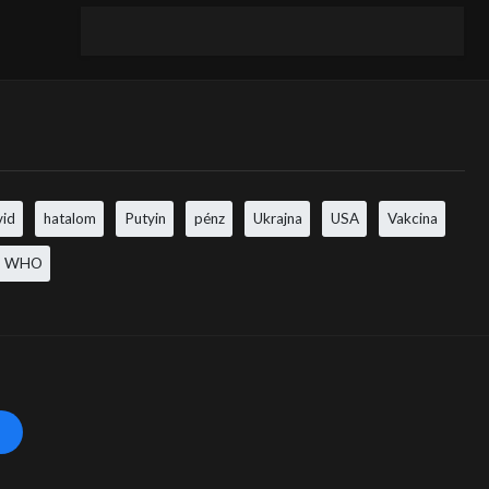
vid
hatalom
Putyin
pénz
Ukrajna
USA
Vakcina
WHO