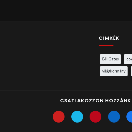
CÍMKÉK
Bill Gates
co
világkormány
CSATLAKOZZON HOZZÁNK