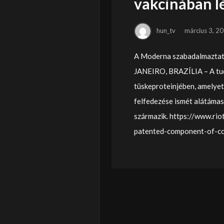
vakcinában 
hun_tv
március 3, 2
A Moderna szabadalmaztatt
JANEIRO, BRAZÍLIA – A tud
tüskeproteinjében, amelye
felfedezése ismét alátámasz
származik. https://www.ri
patented-component-of-co