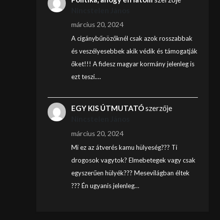
Nincstelen János
március 20, 2024
A cigánybűnözőknél csak azok rosszabbak
és veszélyesebbek akik védik és támogatják
őket!!! A fidesz magyar kormány jelenleg is
ezt teszi.…
EGY KIS ÚTMUTATÓ
szerzője
Nincstelen János
március 20, 2024
Mi ez az átverés kamu hülyeség??? Ti
drogosok vagytok? Elmebetegek vagy csak
egyszerűen hülyék??? Mesevilágban éltek
??? Én ugyanis jelenleg…