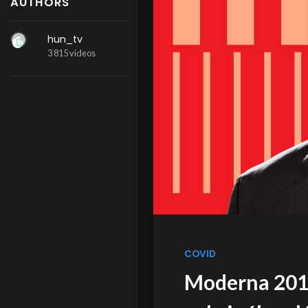
AUTHORS
hun_tv
3 815 videos
COVID
Moderna 201