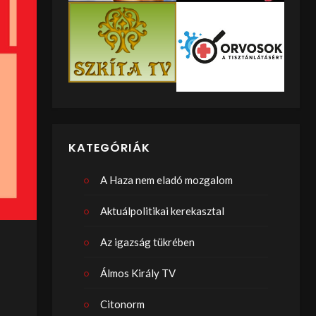
KATEGÓRIÁK
A Haza nem eladó mozgalom
Aktuálpolitikai kerekasztal
Az igazság tükrében
Álmos Király TV
Citonorm