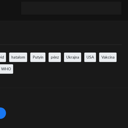
vid
hatalom
Putyin
pénz
Ukrajna
USA
Vakcina
WHO