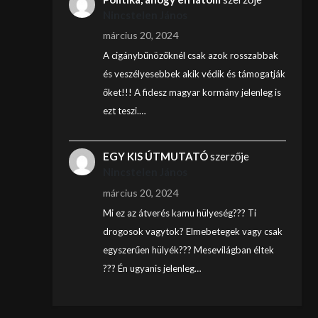
Nincstelen János
március 20, 2024
A cigánybűnözőknél csak azok rosszabbak
és veszélyesebbek akik védik és támogatják
őket!!! A fidesz magyar kormány jelenleg is
ezt teszi.…
EGY KIS ÚTMUTATÓ
szerzője
Nincstelen János
március 20, 2024
Mi ez az átverés kamu hülyeség??? Ti
drogosok vagytok? Elmebetegek vagy csak
egyszerűen hülyék??? Mesevilágban éltek
??? Én ugyanis jelenleg…