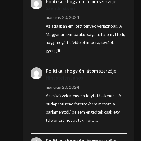
Politika, ahogy én látom
szerzője
Szendi István
március 20, 2024
Az adásban említett tények vérlázítóak. A
Magyar úr szimpatikussága azt a tényt fedi,
hogy megint divide et impera, tovább
gyengíti…
Politika, ahogy én látom
szerzője
Nincstelen János
március 20, 2024
Az előző véleményem folytatásaként: ... A
budapesti rendészetre /nem messze a
parlamenttől/ be sem engedtek csak egy
telefonszámot adtak, hogy…
Politika, ahogy én látom
szerzője