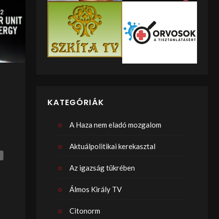
KATEGÓRIÁK
A Haza nem eladó mozgalom
Aktuálpolitikai kerekasztal
Az igazság tükrében
Álmos Király TV
Citonorm