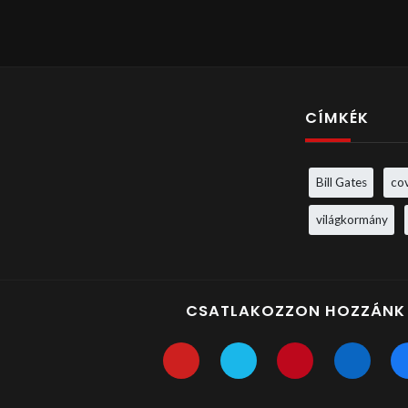
CÍMKÉK
Bill Gates
co
világkormány
CSATLAKOZZON HOZZÁNK