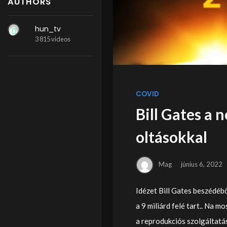
AUTHORS
hun_tv
3 815 videos
COVID
Bill Gates a 
oltásokkal
Mag
június 6, 2022
Idézet Bill Gates beszédébő
a 9 miliárd felé tart.. Na 
a reprodukciós szolgáltatás