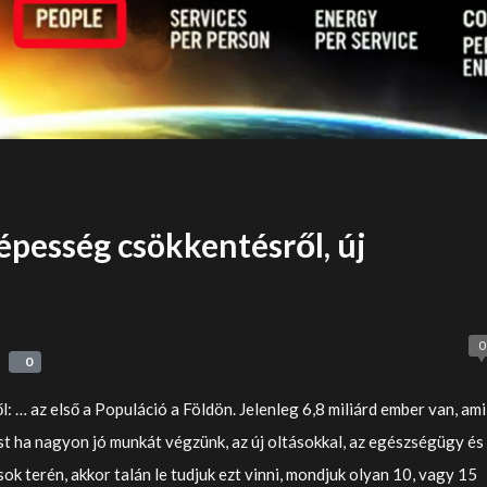
népesség csökkentésről, új
0
0
0
l: … az első a Populáció a Földön. Jelenleg 6,8 miliárd ember van, ami
most ha nagyon jó munkát végzünk, az új oltásokkal, az egészségügy és
ok terén, akkor talán le tudjuk ezt vinni, mondjuk olyan 10, vagy 15