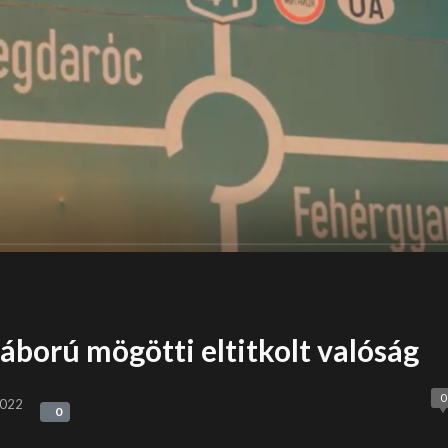
áború mögötti eltitkolt valóság
0
2022
0
0