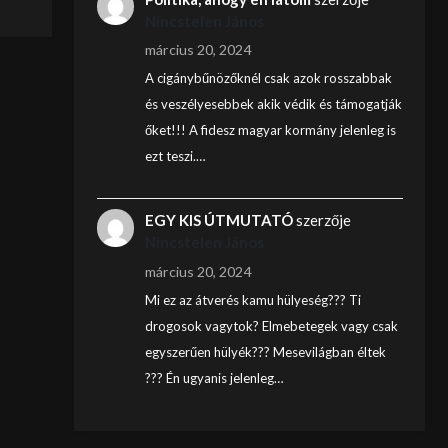
Nincstelen János
március 20, 2024
A cigánybűnözőknél csak azok rosszabbak
és veszélyesebbek akik védik és támogatják
őket!!! A fidesz magyar kormány jelenleg is
ezt teszi.…
EGY KIS ÚTMUTATÓ
szerzője
Nincstelen János
március 20, 2024
Mi ez az átverés kamu hülyeség??? Ti
drogosok vagytok? Elmebetegek vagy csak
egyszerűen hülyék??? Mesevilágban éltek
??? Én ugyanis jelenleg…