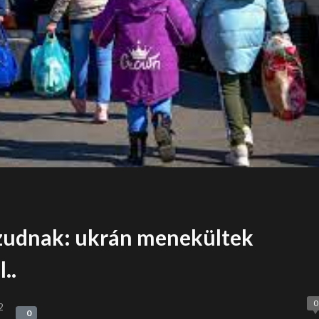
zudnak: ukrán menekültek
..
0
2
0
0