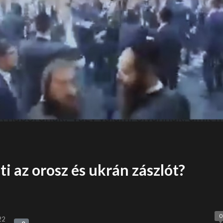
ti az orosz és ukrán zászlót?
0
22