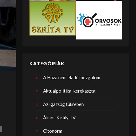
KATEGÓRIÁK
A Haza nem eladó mozgalom
Aktuálpolitikai kerekasztal
Az igazság tükrében
Álmos Király TV
Citonorm