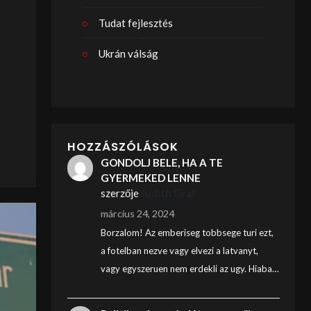
Tudat fejlesztés
Ukrán válság
HOZZÁSZÓLÁSOK
GONDOLJ BELE, HA A TE
GYERMEKED LENNE
szerzője
Judith Graf
március 24, 2024
Borzalom! Az emberiseg tobbsege turi ezt,
a fotelban nezve vagy elvezi a latvanyt,
vagy egyszeruen nem erdekli az ugy. Hiaba…