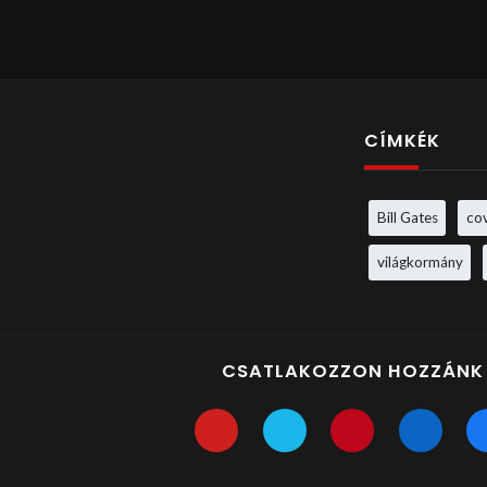
CÍMKÉK
Bill Gates
co
világkormány
CSATLAKOZZON HOZZÁNK