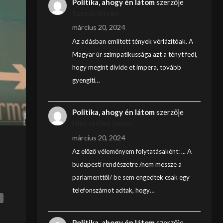
Politika, ahogy én látom
szerzője
Szendi István
március 20, 2024
Az adásban említett tények vérlázítóak. A
Magyar úr szimpatikussága azt a tényt fedi,
hogy megint divide et impera, tovább
gyengíti…
Politika, ahogy én látom
szerzője
Nincstelen János
március 20, 2024
Az előző véleményem folytatásaként: ... A
budapesti rendészetre /nem messze a
parlamenttől/ be sem engedtek csak egy
telefonszámot adtak, hogy…
Politika, ahogy én látom
szerzője