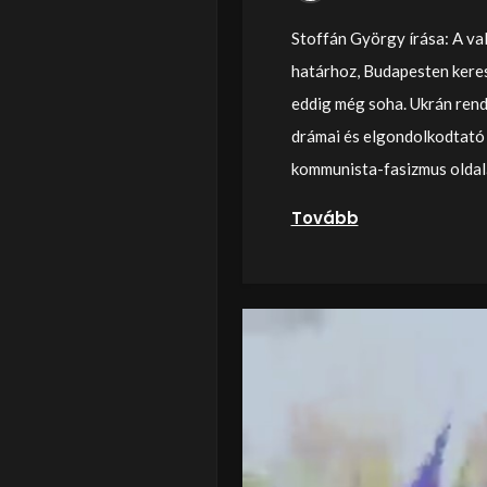
Stoffán György írása: A va
határhoz, Budapesten keresz
eddig még soha. Ukrán ren
drámai és elgondolkodtató 
kommunista-fasizmus oldalá
Tovább