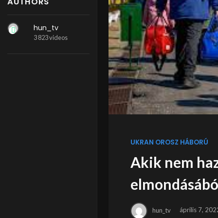
AUTHORS
hun_tv
3 823 videos
UKRAN OROSZ HÁBORÚ
Akik nem ha
elmondásából
hun_tv
április 7, 202