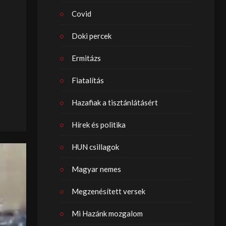
Covid
Doki percek
Ermitázs
Fiatalítás
Hazafiak a tisztánlátásért
Hírek és politika
HUN csillagok
Magyar nemes
Megzenésített versek
Mi Hazánk mozgalom