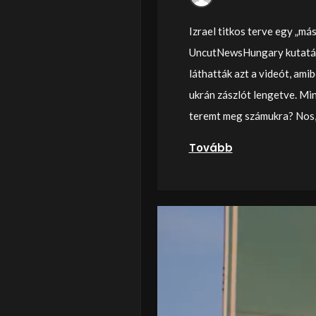
Izrael titkos terve egy „má
UncutNewsHungary kutatásai
láthatták azt a videót, ami
ukrán zászlót lengetve. Mi
teremt meg számukra? Nos,
Tovább