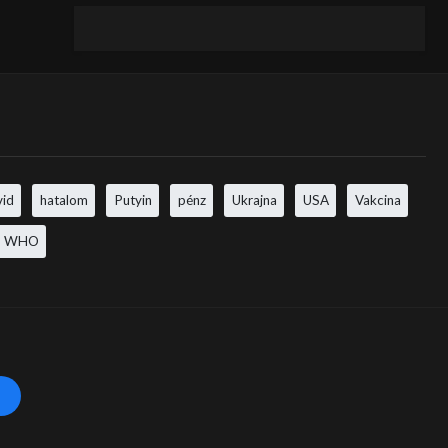
vid
hatalom
Putyin
pénz
Ukrajna
USA
Vakcina
WHO