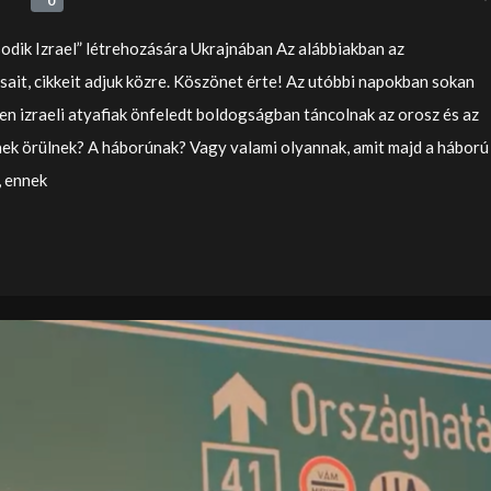
0
0
sodik Izrael” létrehozására Ukrajnában Az alábbiakban az
t, cikkeit adjuk közre. Köszönet érte! Az utóbbi napokban sokan
ben izraeli atyafiak önfeledt boldogságban táncolnak az orosz és az
nek örülnek? A háborúnak? Vagy valami olyannak, amit majd a háború
 ennek