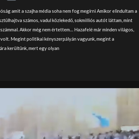
lóság amit a szajha média soha nem fog megírni Amikor elindultam a
tülhajtva számos, vadul közlekedő, sokmilliós autót láttam, mint
dszámmal. Akkor még nem értettem… Hazafelé már minden világos,
volt. Megint politikai kényszerpályán vagyunk, megint a
ra kerültünk, mert egy olyan