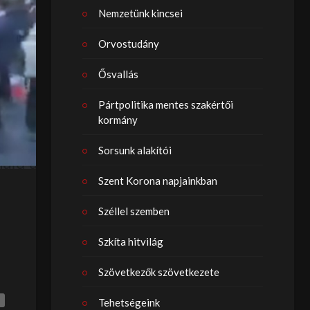
Nemzetünk kincsei
Orvostudány
Ősvallás
Pártpolitika mentes szakértői
kormány
Sorsunk alakítói
Szent Korona napjainkban
Széllel szemben
Szkíta hitvilág
Szövetkezők szövetkezete
Tehetségeink