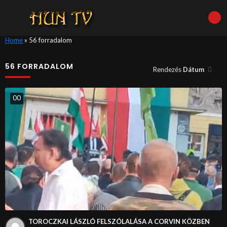
Home
»
56 forradalom
56 FORRADALOM
Rendezés
Dátum
0
0
TOROCZKAI LÁSZLÓ FELSZÓLALÁSA A CORVIN KÖZBEN