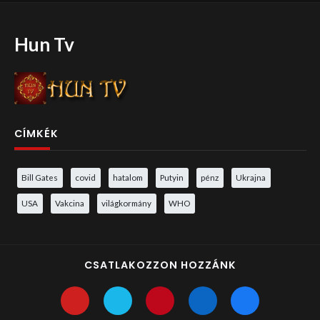
Hun Tv
CÍMKÉK
Bill Gates
covid
hatalom
Putyin
pénz
Ukrajna
USA
Vakcina
világkormány
WHO
CSATLAKOZZON HOZZÁNK