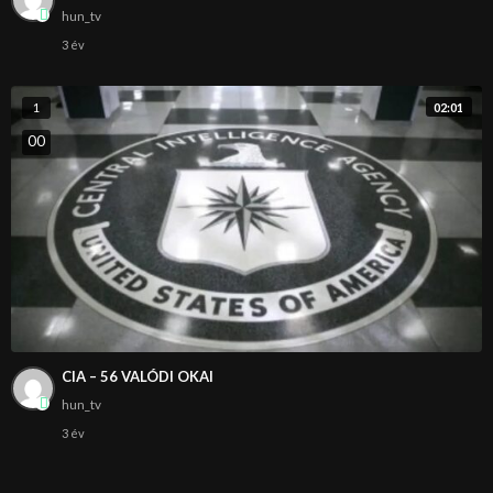
hun_tv
3 év
02:01
1
0
0
CIA – 56 VALÓDI OKAI
hun_tv
3 év