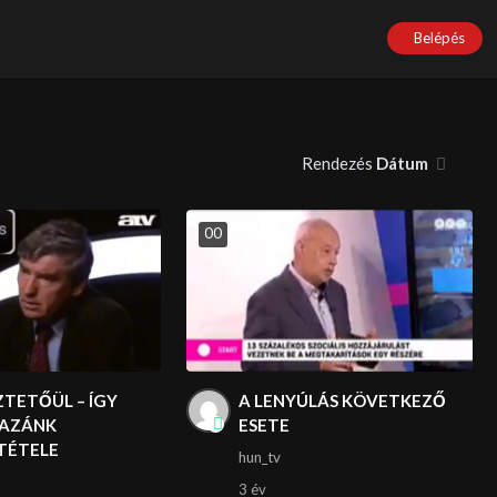
Belépés
Rendezés
Dátum
0
0
TETŐÜL – ÍGY
A LENYÚLÁS KÖVETKEZŐ
HAZÁNK
ESETE
TÉTELE
hun_tv
3 év