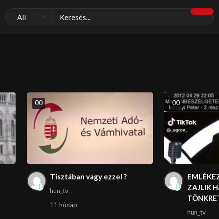
0
0
0
0
Tisztában vagy ezzel ?
EMLÉKEZ
ZAJLIK 
hun_tv
TÖNKRE
11 hónap
hun_tv