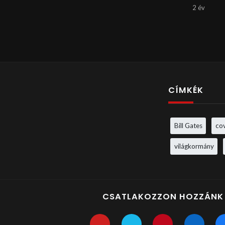
2 év
CÍMKÉK
Bill Gates
co
világkormány
CSATLAKOZZON HOZZÁNK