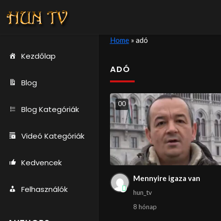
Home
»
adó
Kezdőlap
ADÓ
Blog
0
0
Blog Kategóriák
Videó Kategóriák
Kedvencek
Mennyire igaza van
Felhasználók
hun_tv
8 hónap