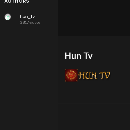
AUTHORS
hun_tv
3 817 videos
Hun Tv