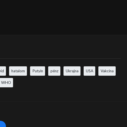
vid
hatalom
Putyin
pénz
Ukrajna
USA
Vakcina
WHO