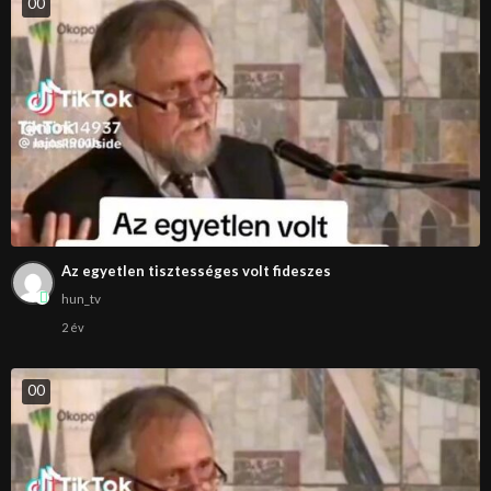
0
0
Az egyetlen tisztességes volt fideszes
hun_tv
2 év
0
0