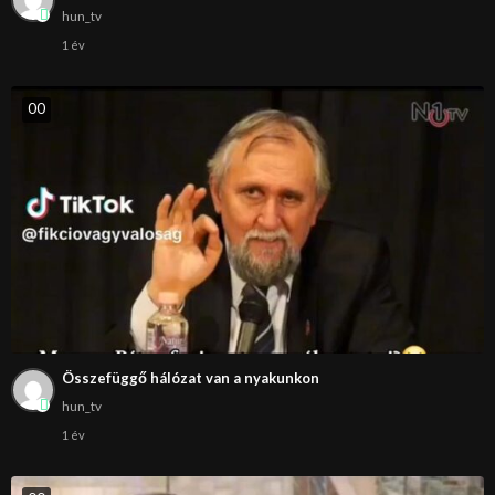
hun_tv
1 év
0
0
Összefüggő hálózat van a nyakunkon
hun_tv
1 év