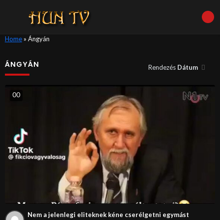
Home
»
Ángyán
ÁNGYÁN
Rendezés
Dátum
0
0
Nem a jelenlegi eliteknek kéne cserélgetni egymást