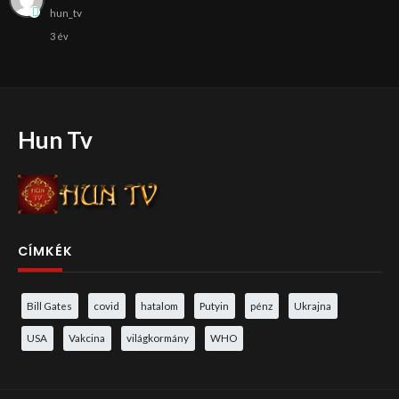
hun_tv
3 év
Hun Tv
CÍMKÉK
Bill Gates
covid
hatalom
Putyin
pénz
Ukrajna
USA
Vakcina
világkormány
WHO