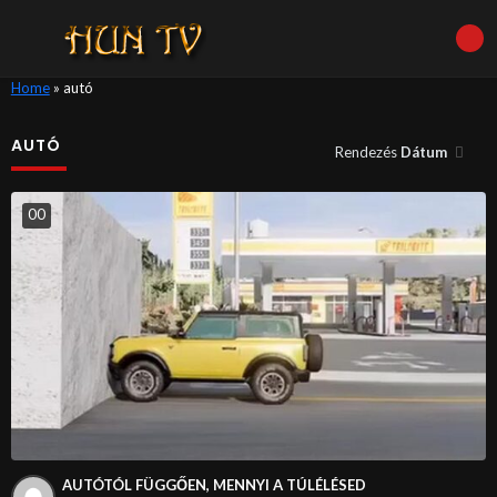
Home
»
autó
AUTÓ
Rendezés
Dátum
0
0
AUTÓTÓL FÜGGŐEN, MENNYI A TÚLÉLÉSED