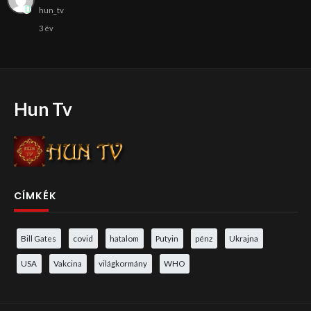
hun_tv
3 év
Hun Tv
CÍMKÉK
Bill Gates
covid
hatalom
Putyin
pénz
Ukrajna
USA
Vakcina
világkormány
WHO