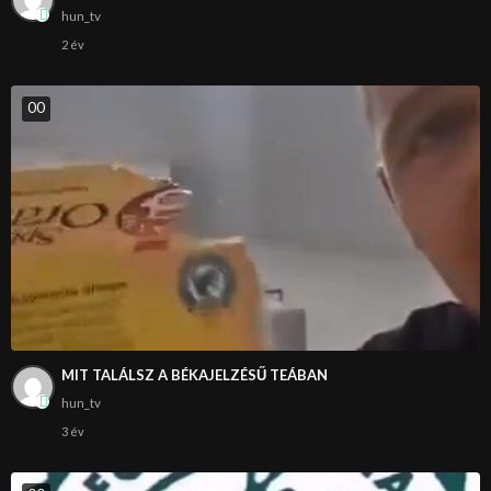
hun_tv
2 év
0
0
MIT TALÁLSZ A BÉKAJELZÉSŰ TEÁBAN
hun_tv
3 év