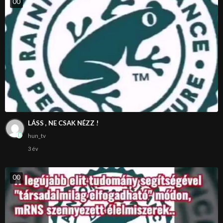
0
0
LÁSS , NE CSAK NÉZZ !
hun_tv
3 év
0
0