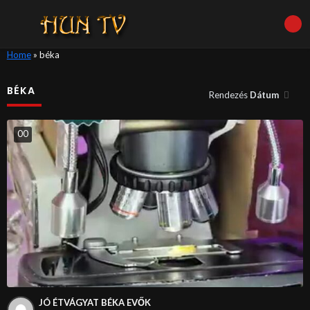
Home
»
béka
BÉKA
Rendezés
Dátum
0
0
JÓ ÉTVÁGYAT BÉKA EVŐK