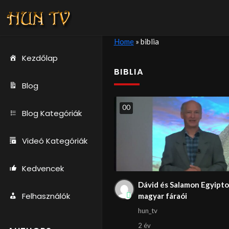
Home
»
biblia
Kezdőlap
BIBLIA
Blog
0
0
Blog Kategóriák
Videó Kategóriák
Kedvencek
Dávid és Salamon Egyipt
Felhasználók
magyar fáraói
hun_tv
2 év