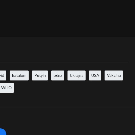
vid
hatalom
Putyin
pénz
Ukrajna
USA
Vakcina
WHO