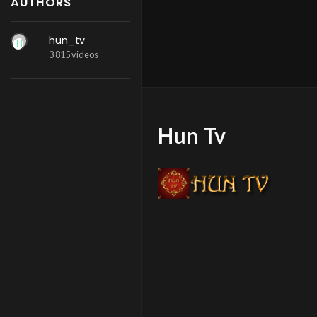
AUTHORS
hun_tv
3 815 videos
Hun Tv