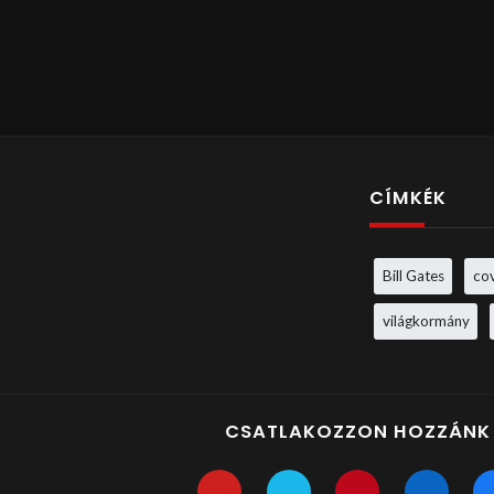
CÍMKÉK
Bill Gates
co
világkormány
CSATLAKOZZON HOZZÁNK