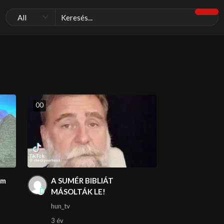
0
0
om
A SUMÉR BIBLIÁT
MÁSOLTÁK LE!
hun_tv
3 év