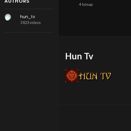
AUTHORS
4 hónap
hun_tv
3 823 videos
Hun Tv