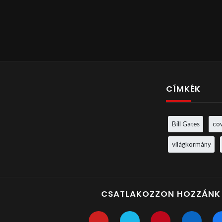
CÍMKÉK
Bill Gates
co
világkormány
CSATLAKOZZON HOZZÁNK