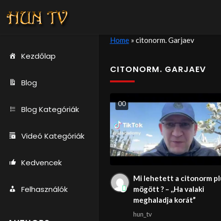
Home
»
citonorm. Garjaev
Kezdőlap
CITONORM. GARJAEV
Blog
0
0
Blog Kategóriák
Videó Kategóriák
Kedvencek
Mi lehetett a citonorm p
Felhasználók
mögött ? – ,,Ha valaki
meghaladja korát”
hun_tv