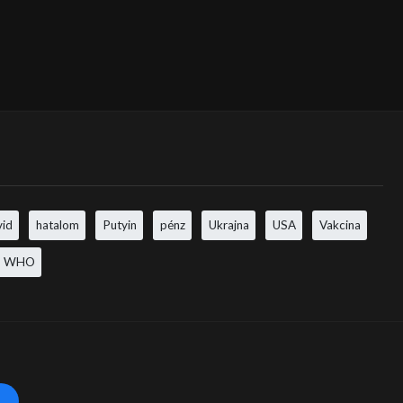
vid
hatalom
Putyin
pénz
Ukrajna
USA
Vakcina
WHO