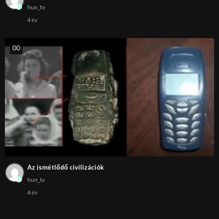
hun_tv
4 év
0
0
Az ismétlődő civilizációk
hun_tv
4 év