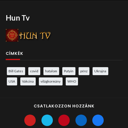
Hun Tv
CÍMKÉK
Bill Gates
covid
hatalom
Putyin
pénz
Ukrajna
USA
Vakcina
világkormány
WHO
CSATLAKOZZON HOZZÁNK