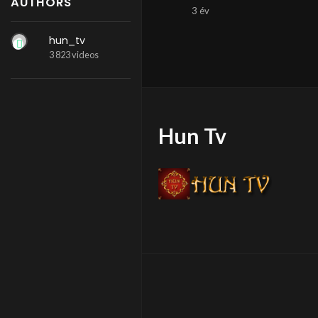
AUTHORS
3 év
hun_tv
3 823 videos
Hun Tv