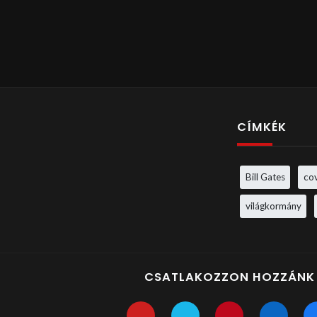
CÍMKÉK
Bill Gates
co
világkormány
CSATLAKOZZON HOZZÁNK