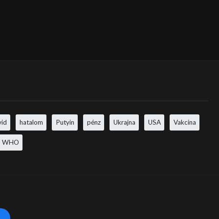
vid
hatalom
Putyin
pénz
Ukrajna
USA
Vakcina
WHO