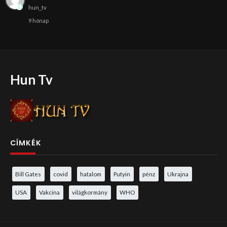
hun_tv
9 hónap
Hun Tv
CÍMKÉK
Bill Gates
covid
hatalom
Putyin
pénz
Ukrajna
USA
Vakcina
világkormány
WHO