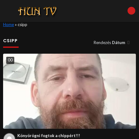
Home
»
csipp
CSIPP
Rendezés
Dátum
0
0
Könyörögni fogtok a chippért!!!