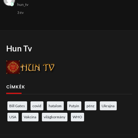
hun_tv
3 év
Hun Tv
CÍMKÉK
Bill Gates
covid
hatalom
Putyin
pénz
Ukrajna
USA
Vakcina
világkormány
WHO