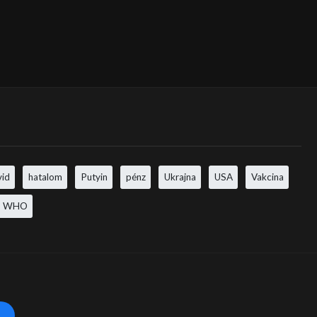
vid
hatalom
Putyin
pénz
Ukrajna
USA
Vakcina
WHO