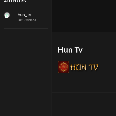
AUTHORS
hun_tv
3 817 videos
Hun Tv