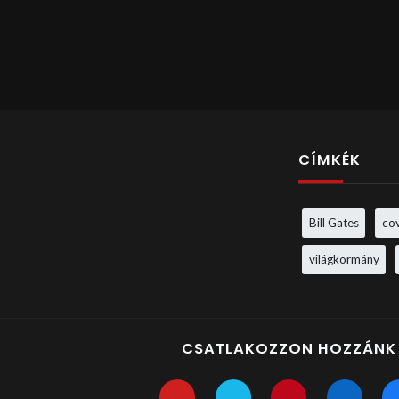
CÍMKÉK
Bill Gates
co
világkormány
CSATLAKOZZON HOZZÁNK