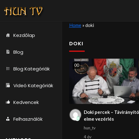
Home
»
doki
Kezdőlap
DOKI
Blog
0
0
Blog Kategóriák
Videó Kategóriák
Kedvencek
Doki percek – Távirányító
Felhasználók
elme vezérlés
hun_tv
4 év