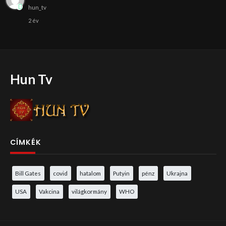
hun_tv
2 év
Hun Tv
CÍMKÉK
Bill Gates
covid
hatalom
Putyin
pénz
Ukrajna
USA
Vakcina
világkormány
WHO