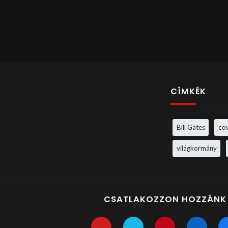
CÍMKÉK
Bill Gates
co
világkormány
CSATLAKOZZON HOZZÁNK