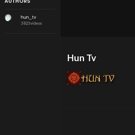
AUTHORS
hun_tv
3 823 videos
Hun Tv