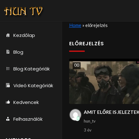
Home
»
előrejelzés
Kezdőlap
ELŐREJELZÉS
Blog
0
0
Blog Kategóriák
Videó Kategóriák
Kedvencek
AMIT ELŐRE IS JELEZTE
Felhasználók
hun_tv
3 év