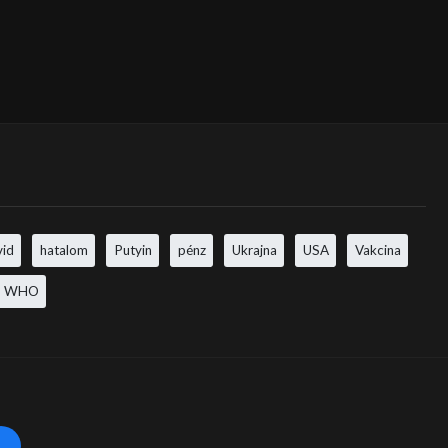
vid
hatalom
Putyin
pénz
Ukrajna
USA
Vakcina
WHO