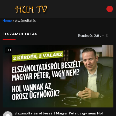
Home
»
elszámoltatás
ELSZÁMOLTATÁS
Rendezés
Dátum
0
0
Elszámoltatásról beszélt Magyar Péter, vagy nem? Hol