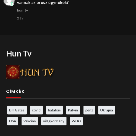
vannak az orosz ügynökök?
hun_tv
2 év
Hun Tv
CÍMKÉK
Bill Gates
covid
hatalom
Putyin
pénz
Ukrajna
USA
Vakcina
világkormány
WHO