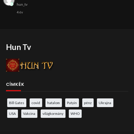
hun_tv
4 év
Hun Tv
CÍMKÉK
Bill Gates
covid
hatalom
Putyin
pénz
Ukrajna
USA
Vakcina
világkormány
WHO