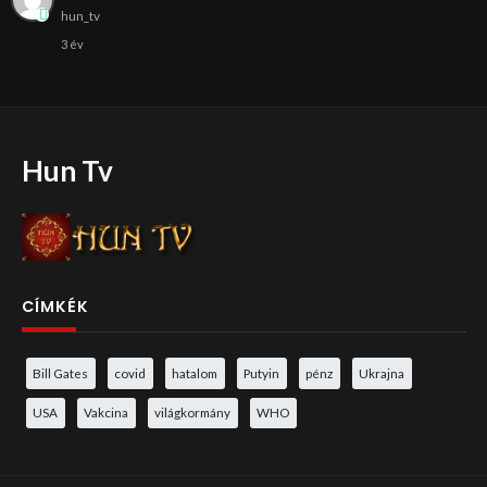
hun_tv
3 év
Hun Tv
CÍMKÉK
Bill Gates
covid
hatalom
Putyin
pénz
Ukrajna
USA
Vakcina
világkormány
WHO