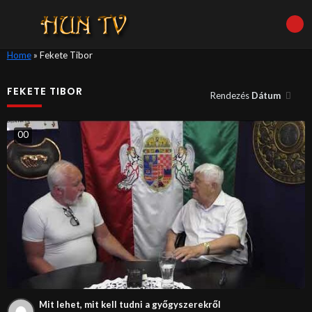
Home
»
Fekete Tibor
FEKETE TIBOR
Rendezés
Dátum
0
0
Mit lehet, mit kell tudni a győgyszerekről