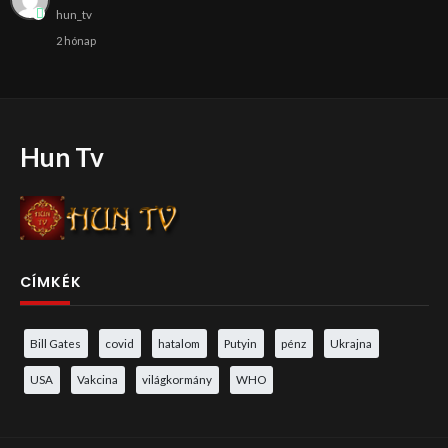
hun_tv
2 hónap
Hun Tv
CÍMKÉK
Bill Gates
covid
hatalom
Putyin
pénz
Ukrajna
USA
Vakcina
világkormány
WHO