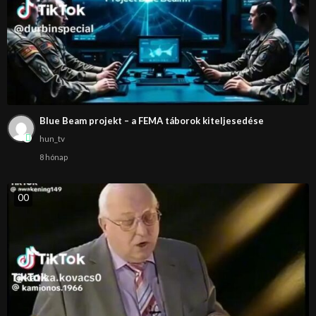
Blue Beam projekt – a FEMA táborok kiteljesedése
hun_tv
8 hónap
0
0