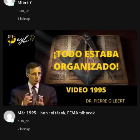
Miért ?
hun_tv
1 hónap
0
0
Már 1995 – ben : oltások, FEMA táborok
hun_tv
2 hónap