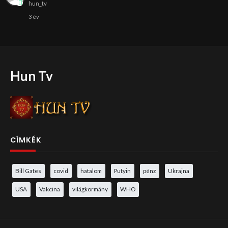
hun_tv
3 év
Hun Tv
CÍMKÉK
Bill Gates
covid
hatalom
Putyin
pénz
Ukrajna
USA
Vakcina
világkormány
WHO