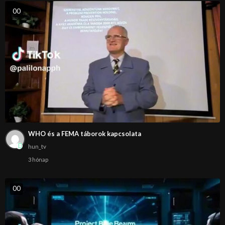
0
0
WHO és a FEMA táborok kapcsolata
hun_tv
3 hónap
0
0