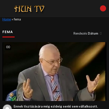
Home
»
fema
FEMA
Rendezés
Dátum
0
0
Ennek tisztázására még ezideig senki sem vállalkozott.