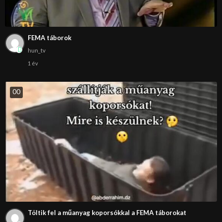
FEMA táborok
hun_tv
1 év
0
0
Töltik fel a műanyag koporsókkal a FEMA táborokat