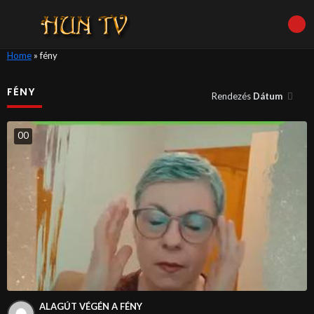
Home
»
fény
FÉNY
Rendezés
Dátum
0
0
ALAGÚT VÉGÉN A FÉNY