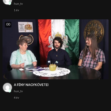
hun_tv
1 év
0
0
A FÉNY NAGYKÖVETEI
hun_tv
4 év