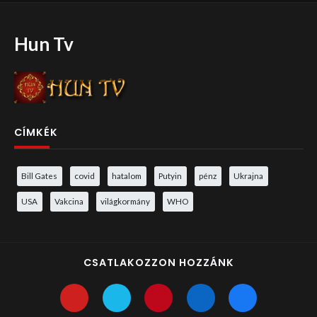
Hun Tv
CÍMKÉK
Bill Gates
covid
hatalom
Putyin
pénz
Ukrajna
USA
Vakcina
világkormány
WHO
CSATLAKOZZON HOZZÁNK